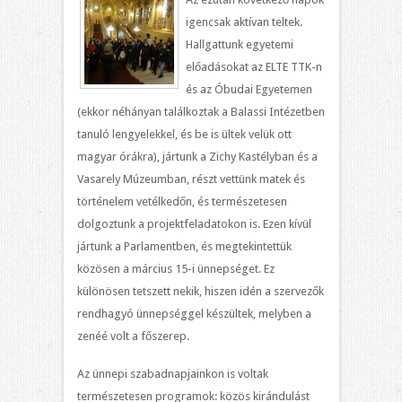
igencsak aktívan teltek.
Hallgattunk egyetemi
előadásokat az ELTE TTK-n
és az Óbudai Egyetemen
(ekkor néhányan találkoztak a Balassi Intézetben
tanuló lengyelekkel, és be is ültek velük ott
magyar órákra), jártunk a Zichy Kastélyban és a
Vasarely Múzeumban, részt vettünk matek és
történelem vetélkedőn, és természetesen
dolgoztunk a projektfeladatokon is. Ezen kívül
jártunk a Parlamentben, és megtekintettük
közösen a március 15-i ünnepséget. Ez
különösen tetszett nekik, hiszen idén a szervezők
rendhagyó ünnepséggel készültek, melyben a
zenéé volt a főszerep.
Az ünnepi szabadnapjainkon is voltak
természetesen programok: közös kirándulást