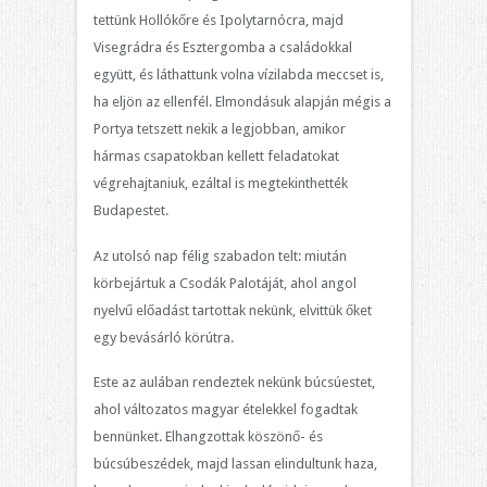
tettünk Hollókőre és Ipolytarnócra, majd
Visegrádra és Esztergomba a családokkal
együtt, és láthattunk volna vízilabda meccset is,
ha eljön az ellenfél. Elmondásuk alapján mégis a
Portya tetszett nekik a legjobban, amikor
hármas csapatokban kellett feladatokat
végrehajtaniuk, ezáltal is megtekinthették
Budapestet.
Az utolsó nap félig szabadon telt: miután
körbejártuk a Csodák Palotáját, ahol angol
nyelvű előadást tartottak nekünk, elvittük őket
egy bevásárló körútra.
Este az aulában rendeztek nekünk búcsúestet,
ahol változatos magyar ételekkel fogadtak
bennünket. Elhangzottak köszönő- és
búcsúbeszédek, majd lassan elindultunk haza,