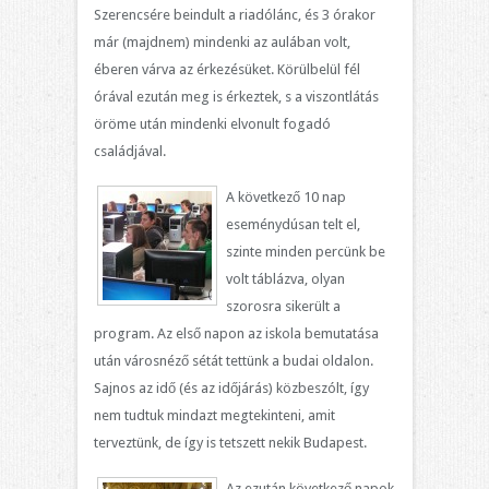
Szerencsére beindult a riadólánc, és 3 órakor
már (majdnem) mindenki az aulában volt,
éberen várva az érkezésüket. Körülbelül fél
órával ezután meg is érkeztek, s a viszontlátás
öröme után mindenki elvonult fogadó
családjával.
A következő 10 nap
eseménydúsan telt el,
szinte minden percünk be
volt táblázva, olyan
szorosra sikerült a
program. Az első napon az iskola bemutatása
után városnéző sétát tettünk a budai oldalon.
Sajnos az idő (és az időjárás) közbeszólt, így
nem tudtuk mindazt megtekinteni, amit
terveztünk, de így is tetszett nekik Budapest.
Az ezután következő napok