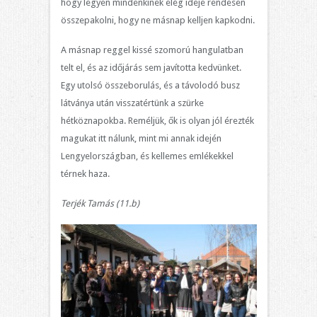
hogy legyen mindenkinek elég ideje rendesen
összepakolni, hogy ne másnap kelljen kapkodni.
A másnap reggel kissé szomorú hangulatban
telt el, és az időjárás sem javította kedvünket.
Egy utolsó összeborulás, és a távolodó busz
látványa után visszatértünk a szürke
hétköznapokba. Reméljük, ők is olyan jól érezték
magukat itt nálunk, mint mi annak idején
Lengyelországban, és kellemes emlékekkel
térnek haza.
Terjék Tamás (11.b)