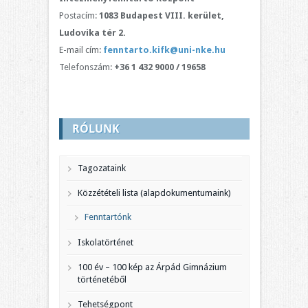
Postacím:
1083 Budapest VIII. kerület,
Ludovika tér 2.
E-mail cím:
fenntarto.kifk@uni-nke.hu
Telefonszám:
+36 1 432 9000 / 19658
RÓLUNK
Tagozataink
Közzétételi lista (alapdokumentumaink)
Fenntartónk
Iskolatörténet
100 év – 100 kép az Árpád Gimnázium
történetéből
Tehetségpont