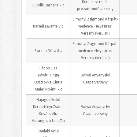
Kerületi vers- és
Bundik Barbara 7.c
prózamondó verseny
Simonyi Zsigmond Kárpát-
Karádi Levente 7.b
medencei Helyesírási
Verseny (kerületi)
Simonyi Zsigmond Kárpát-
Borkuti Dóra 8.a
medencei Helyesírási
Verseny (kerületi)
Fábos Liza
Kővári Kinga
Bolyai Anyanyelvi
Osztrovka Cintia
Csapatverseny
Maier Noémi 7.c
Hajagos Enikő
Keresztényi Zsófia
Bolyai Anyanyelvi
Kovács Aliz
Csapatverseny
Harangozó Lilla 7.a
Bánlaki Artúr