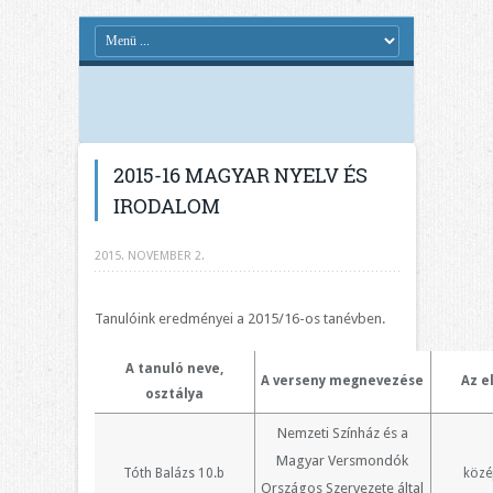
2015-16 MAGYAR NYELV ÉS
IRODALOM
2015. NOVEMBER 2.
Tanulóink eredményei a 2015/16-os tanévben.
A tanuló neve,
A verseny megnevezése
Az e
osztálya
Nemzeti Színház és a
Magyar Versmondók
Tóth Balázs 10.b
közé
Országos Szervezete által