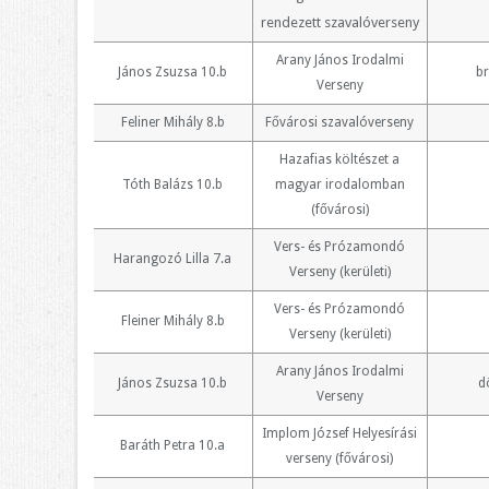
rendezett szavalóverseny
Arany János Irodalmi
János Zsuzsa 10.b
b
Verseny
Feliner Mihály 8.b
Fővárosi szavalóverseny
Hazafias költészet a
Tóth Balázs 10.b
magyar irodalomban
(fővárosi)
Vers- és Prózamondó
Harangozó Lilla 7.a
Verseny (kerületi)
Vers- és Prózamondó
Fleiner Mihály 8.b
Verseny (kerületi)
Arany János Irodalmi
János Zsuzsa 10.b
d
Verseny
Implom József Helyesírási
Baráth Petra 10.a
verseny (fővárosi)