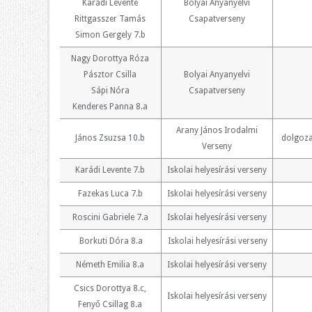
Karádi Levente
Bolyai Anyanyelvi
Rittgasszer Tamás
Csapatverseny
Simon Gergely 7.b
Nagy Dorottya Róza
Pásztor Csilla
Bolyai Anyanyelvi
Sápi Nóra
Csapatverseny
Kenderes Panna 8.a
Arany János Irodalmi
János Zsuzsa 10.b
dolgoza
Verseny
Karádi Levente 7.b
Iskolai helyesírási verseny
Fazekas Luca 7.b
Iskolai helyesírási verseny
Roscini Gabriele 7.a
Iskolai helyesírási verseny
Borkuti Dóra 8.a
Iskolai helyesírási verseny
Németh Emilia 8.a
Iskolai helyesírási verseny
Csics Dorottya 8.c,
Iskolai helyesírási verseny
Fenyő Csillag 8.a