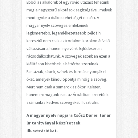
Ebből az alkalomból egy rövid utazást tehetünk
meg e nagyszerű alkotások segítségével, melyek
mindegyike a diákok tehetségét dicséri. A
magyar nyelv szöveges emlékeinek
legismertebb, legemlékezetesebb példáin
keresztül nem csak az irodalom korokon átívelő
változásaira, hanem nyelvünk fejlődésére is
rácsodálkozhatunk. A szövegek azonban ezen a
kiállításon kisebbek, s háttérbe szorulnak.
Fantáziák, képek, színek és formák nyomják el
őket, amelyek kiindulópontja mindig a szöveg.
Mert nem csak a sumerok az ókori Keleten,
hanem mi magunk is itt az Árpádban szeretünk
számunkra kedves szövegeket illusztrálni.
A magyar nyelv napjára Csősz Dániel tanár
úr tanítványai készítettek
illusztrációkat.