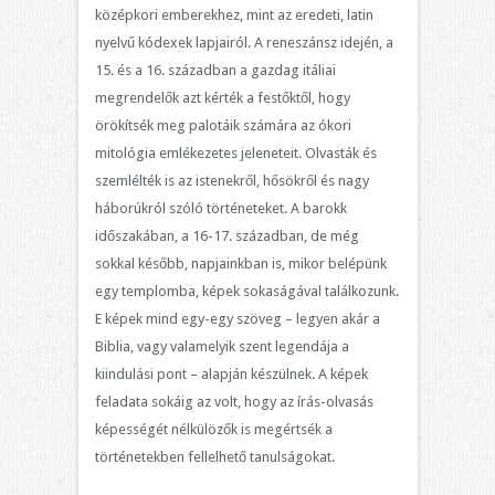
középkori emberekhez, mint az eredeti, latin
nyelvű kódexek lapjairól. A reneszánsz idején, a
15. és a 16. században a gazdag itáliai
megrendelők azt kérték a festőktől, hogy
örökítsék meg palotáik számára az ókori
mitológia emlékezetes jeleneteit. Olvasták és
szemlélték is az istenekről, hősökről és nagy
háborúkról szóló történeteket. A barokk
időszakában, a 16-17. században, de még
sokkal később, napjainkban is, mikor belépünk
egy templomba, képek sokaságával találkozunk.
E képek mind egy-egy szöveg – legyen akár a
Biblia, vagy valamelyik szent legendája a
kiindulási pont – alapján készülnek. A képek
feladata sokáig az volt, hogy az írás-olvasás
képességét nélkülözők is megértsék a
történetekben fellelhető tanulságokat.