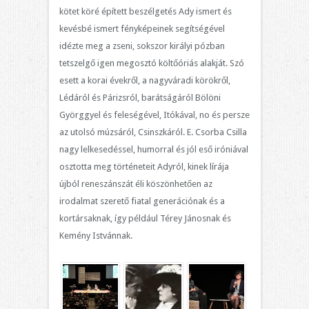
kötet köré épített beszélgetés Ady ismert és
kevésbé ismert fényképeinek segítségével
idézte meg a zseni, sokszor királyi pózban
tetszelgő igen megosztó költőóriás alakját. Szó
esett a korai évekről, a nagyváradi körökről,
Lédáról és Párizsról, barátságáról Bölöni
Györggyel és feleségével, Itókával, no és persze
az utolsó múzsáról, Csinszkáról. E. Csorba Csilla
nagy lelkesedéssel, humorral és jól eső iróniával
osztotta meg történeteit Adyról, kinek lírája
újból reneszánszát éli köszönhetően az
irodalmat szerető fiatal generációnak és a
kortársaknak, így például Térey Jánosnak és
Kemény Istvánnak.