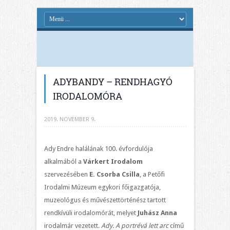
ADYBANDY – RENDHAGYÓ
IRODALOMÓRA
2019. NOVEMBER 9.
Ady Endre halálának 100. évfordulója
alkalmából a
Várkert Irodalom
szervezésében
E. Csorba Csilla
, a Petőfi
Irodalmi Múzeum egykori főigazgatója,
muzeológus és művészettörténész tartott
rendkívüli irodalomórát, melyet
Juhász Anna
irodalmár vezetett.
Ady. A portrévá lett arc
című