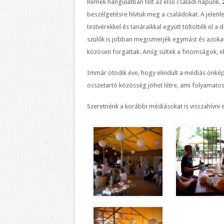
Remek hangulatban telt az első családi napunk.
beszélgetésre hívtuk meg a családokat. A jelenl
testvérekkel és tanáraikkal együtt töltötték el a
szülők is jobban megismerjék egymást és azoka
közösen forgattak. Amíg sültek a finomságok, elt
Immár ötödik éve, hogy elindult a médiás önké
összetartó közösség jöhet létre, ami folyamatos
Szeretnénk a korábbi médiásokat is visszahívni