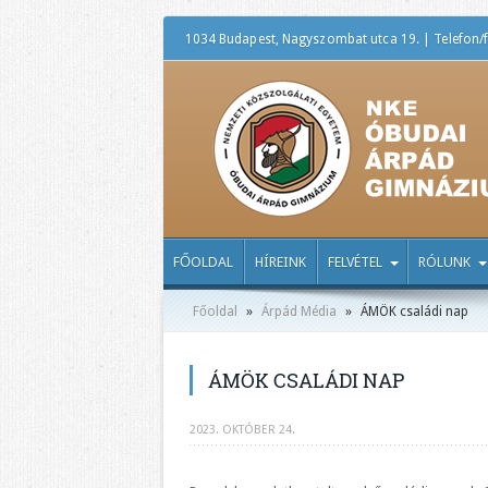
1034 Budapest, Nagyszombat utca 19. | Telefon/f
FŐOLDAL
HÍREINK
FELVÉTEL
RÓLUNK
Főoldal
»
Árpád Média
»
ÁMÖK családi nap
ÁMÖK CSALÁDI NAP
2023. OKTÓBER 24.