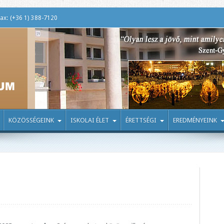
ax: (+36 1) 388-7120
KÖZÖSSÉGEINK
ISKOLAI ÉLET
ÉRETTSÉGI
EREDMÉNYEINK