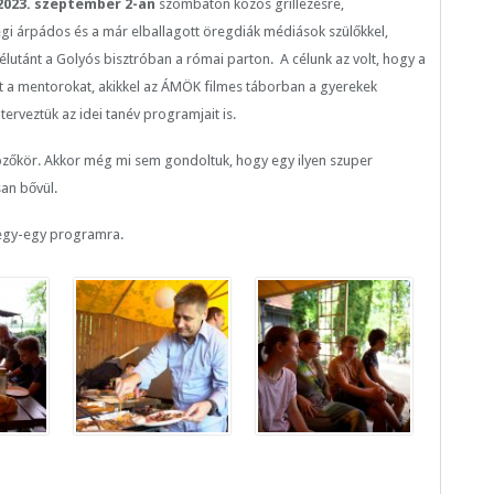
2023. szeptember 2-án
szombaton közös grillezésre,
egi árpádos és a már elballagott öregdiák médiások szülőkkel,
 délutánt a Golyós bisztróban a római parton. A célunk az volt, hogy a
t a mentorokat, akikkel az ÁMÖK filmes táborban a gyerekek
erveztük az idei tanév programjait is.
pzőkör. Akkor még mi sem gondoltuk, hogy egy ilyen szuper
an bővül.
 egy-egy programra.