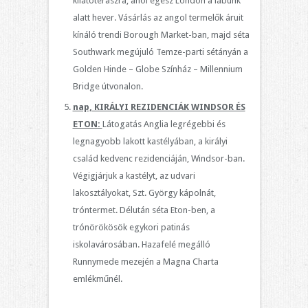
kilátóteraszra, ahol egész London a lábunk
alatt hever. Vásárlás az angol termelők áruit
kínáló trendi Borough Market-ban, majd séta
Southwark megújuló Temze-parti sétányán a
Golden Hinde – Globe Színház – Millennium
Bridge útvonalon.
nap, KIRÁLYI REZIDENCIÁK WINDSOR ÉS
ETON:
Látogatás Anglia legrégebbi és
legnagyobb lakott kastélyában, a királyi
család kedvenc rezidenciáján, Windsor-ban.
Végigjárjuk a kastélyt, az udvari
lakosztályokat, Szt. György kápolnát,
tróntermet. Délután séta Eton-ben, a
trónörökösök egykori patinás
iskolavárosában. Hazafelé megálló
Runnymede mezején a Magna Charta
emlékműnél.