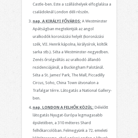
Castle-ben. Este a szálláshelyek elfoglalása a
családoknál London déli részén.
nap, A KIRÁLYI FŐVÁROS:
A Westminster
Apátságban megtekintjük az angol
uralkodók koronázási helyét (koronázási
szék, VII. Henrik kápolna, királysírok, költők
sarka stb.). Séta a Westminster-negyedben.
Zenés őrségváltás az uralkodó állandó
rezidenciájánál, a Buckingham Palotánál.
Séta a St. James’ Park, The Mall, Piccadilly
Circus, Soho, China Town útvonalon a
Trafalgar térre. Látogatás a National Gallery-
ben.
nap, LONDON A FELHŐK KÖZÜL:
Délelőtt
látogatás Nyugat-Európa legmagasabb
épületében, a 310 méteres Shard
felhőkarcolóban. Felmegyünk a 72. emeleti