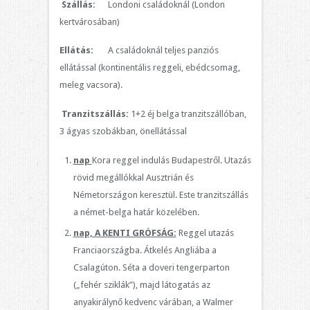
Szállás:
Londoni családoknál (London
kertvárosában)
Ellátás:
A családoknál teljes panziós
ellátással (kontinentális reggeli, ebédcsomag,
meleg vacsora).
Tranzitszállás:
1+2 éj belga tranzitszállóban,
3 ágyas szobákban, önellátással
nap
Kora reggel indulás Budapestről. Utazás
rövid megállókkal Ausztrián és
Németországon keresztül. Este tranzitszállás
a német-belga határ közelében.
nap, A KENTI GRÓFSÁG:
Reggel utazás
Franciaországba. Átkelés Angliába a
Csalagúton. Séta a doveri tengerparton
(„fehér sziklák”), majd látogatás az
anyakirálynő kedvenc várában, a Walmer