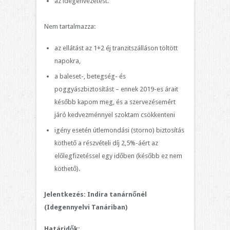
az idegenvezetést.
Nem tartalmazza:
az ellátást az 1+2 éj tranzitszálláson töltött
napokra,
a baleset-, betegség- és
poggyászbiztosítást – ennek 2019-es árait
később kapom meg, és a szervezésemért
járó kedvezménnyel szoktam csökkenteni
igény esetén útlemondási (storno) biztosítás
köthető a részvételi díj 2,5%-áért az
előlegfizetéssel egy időben (később ez nem
köthető).
Jelentkezés: Indira tanárnőnél
(Idegennyelvi Tanáriban)
Határidők: