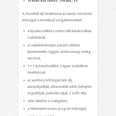
18 éves kor felett: 194 800,- Ft
A részvételi díj tartalmazza az utazás szervezési
költségeit a következő szolgáltatásokkal:
4 éjszaka szállást London déli külvárosában
családoknál,
a családoknál teljes panziós ellátást
(kontinentális reggeli, ebédcsomag, meleg
vacsora),
1 + 2 éj tranzitszállást 3 ágyas szobákban
önellátással,
az autóbusz költségeit (km-díj,
autópályadíjak, úthasználati adók, behajtási
engedélyek, parkolási díjak, 2 sofőr stb),
retúr átkelést a Csalagúton,
a feltüntetett összes program költségét,