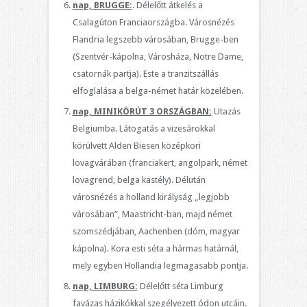
nap, BRUGGE:
. Délelőtt átkelés a
Csalagúton Franciaországba. Városnézés
Flandria legszebb városában, Brugge-ben
(Szentvér-kápolna, Városháza, Notre Dame,
csatornák partja). Este a tranzitszállás
elfoglalása a belga-német határ közelében.
nap, MINIKÖRÚT 3 ORSZÁGBAN:
Utazás
Belgiumba. Látogatás a vizesárokkal
körülvett Alden Biesen középkori
lovagvárában (franciakert, angolpark, német
lovagrend, belga kastély). Délután
városnézés a holland királyság „legjobb
városában”, Maastricht-ban, majd német
szomszédjában, Aachenben (dóm, magyar
kápolna). Kora esti séta a hármas határnál,
mely egyben Hollandia legmagasabb pontja.
nap, LIMBURG:
Délelőtt séta Limburg
favázas házikókkal szegélyezett ódon utcáin.