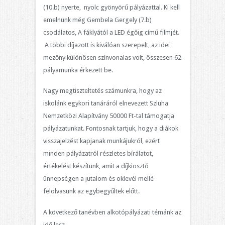
(10.b) nyerte, nyolc gyönyörű pályázattal. Ki kell
emelnünk még Gembela Gergely (7.b)
csodálatos, A fáklyától a LED égőig című filmjét.
A többi díjazott is kiválóan szerepelt, az idei
mezőny különösen színvonalas volt, összesen 62
pályamunka érkezett be.
Nagy megtiszteltetés számunkra, hogy az
iskolánk egykori tanáráról elnevezett Szluha
Nemzetközi Alapítvány 50000 Ft-tal támogatja
pályázatunkat. Fontosnak tartjuk, hogy a diákok
visszajelzést kapjanak munkájukról, ezért
minden pályázatról részletes bírálatot,
értékelést készítünk, amit a díjkiosztó
ünnepségen a jutalom és oklevél mellé
felolvasunk az egybegyűltek előtt.
A következő tanévben alkotópályázati témánk az
idő lesz.