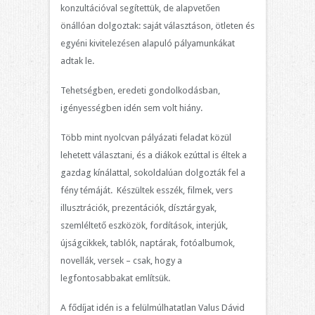
konzultációval segítettük, de alapvetően
önállóan dolgoztak: saját választáson, ötleten és
egyéni kivitelezésen alapuló pályamunkákat
adtak le.
Tehetségben, eredeti gondolkodásban,
igényességben idén sem volt hiány.
Több mint nyolcvan pályázati feladat közül
lehetett választani, és a diákok ezúttal is éltek a
gazdag kínálattal, sokoldalúan dolgozták fel a
fény témáját. Készültek esszék, filmek, vers
illusztrációk, prezentációk, dísztárgyak,
szemléltető eszközök, fordítások, interjúk,
újságcikkek, tablók, naptárak, fotóalbumok,
novellák, versek – csak, hogy a
legfontosabbakat említsük.
A fődíjat idén is a felülmúlhatatlan Valus Dávid