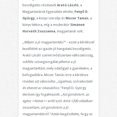
beszélgetés résztvevői
Arató László
, a
Magyartanárok Egyesülete elnöke,
Fenyő D.
György
, a könyv szerzője és
Mozer Tamás
, a
könyv lektora, míg a moderátor
Simánné
Horváth Zsuzsanna
, magyartanár volt.
„Milyen a jó magyartanítás?”
– ezzel a kérdéssel
kezdődött az igazán jó hangulatú beszélgetés.
Arató László szerint módszertani változatosság,
sokféle szövegvizsgálat jellemzi a jó
magyartanítást, mely odafigyel a gyerekekre, a
befogadókra. Mozer Tamás erre a kérdésre
röviden azt válaszolta: „
izgalmas, szórakoztató
és elvezet az olvasáshoz
.
”
Fenyő D. György
derűsen így fogalmazott:
„Azt gondolom, az
egész >>
kötet
<< erről szól. Amit 1200 oldalban
összeírtam, azt gondolom a jó
magyartanításról.”
Aztán kiegészítette, hogy az