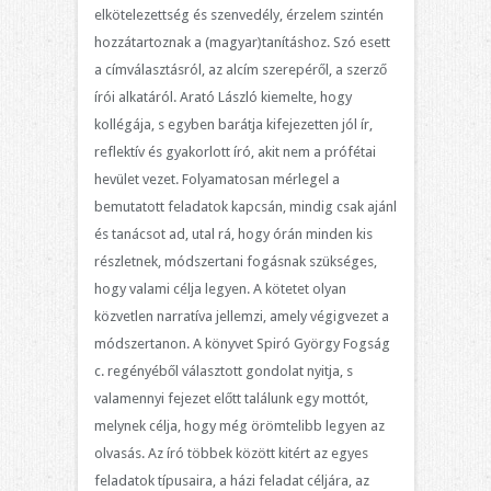
elkötelezettség és szenvedély, érzelem szintén
hozzátartoznak a (magyar)tanításhoz. Szó esett
a címválasztásról, az alcím szerepéről, a szerző
írói alkatáról. Arató László kiemelte, hogy
kollégája, s egyben barátja kifejezetten jól ír,
reflektív és gyakorlott író, akit nem a prófétai
hevület vezet. Folyamatosan mérlegel a
bemutatott feladatok kapcsán, mindig csak ajánl
és tanácsot ad, utal rá, hogy órán minden kis
részletnek, módszertani fogásnak szükséges,
hogy valami célja legyen. A kötetet olyan
közvetlen narratíva jellemzi, amely végigvezet a
módszertanon. A könyvet Spiró György Fogság
c. regényéből választott gondolat nyitja, s
valamennyi fejezet előtt találunk egy mottót,
melynek célja, hogy még örömtelibb legyen az
olvasás. Az író többek között kitért az egyes
feladatok típusaira, a házi feladat céljára, az