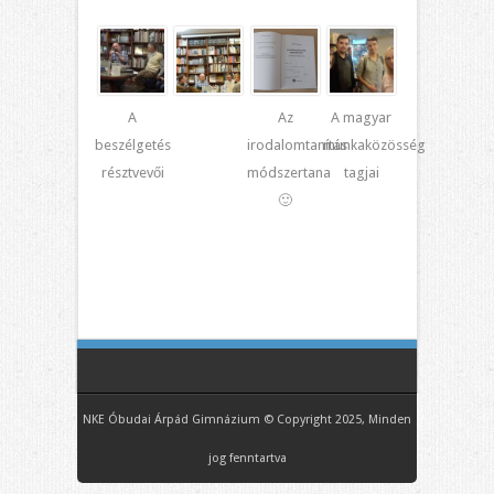
A
Az
A magyar
beszélgetés
irodalomtanítás
munkaközösség
résztvevői
módszertana
tagjai
🙂
NKE Óbudai Árpád Gimnázium © Copyright 2025, Minden
jog fenntartva