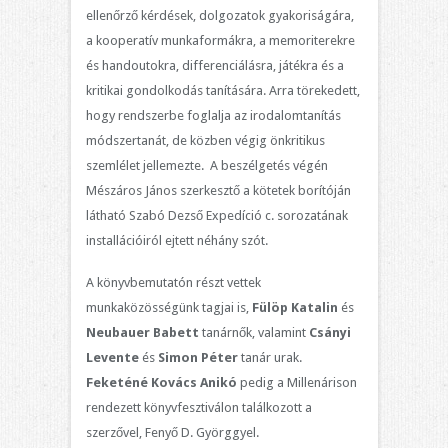
ellenőrző kérdések, dolgozatok gyakoriságára,
a kooperatív munkaformákra, a memoriterekre
és handoutokra, differenciálásra, játékra és a
kritikai gondolkodás tanítására. Arra törekedett,
hogy rendszerbe foglalja az irodalomtanítás
módszertanát, de közben végig önkritikus
szemlélet jellemezte. A beszélgetés végén
Mészáros János szerkesztő a kötetek borítóján
látható Szabó Dezső Expedíció c. sorozatának
installációiról ejtett néhány szót.
A könyvbemutatón részt vettek
munkaközösségünk tagjai is,
Fülöp Katalin
és
Neubauer Babett
tanárnők, valamint
Csányi
Levente
és
Simon Péter
tanár urak.
Feketéné Kovács Anikó
pedig a Millenárison
rendezett könyvfesztiválon találkozott a
szerzővel, Fenyő D. Györggyel.