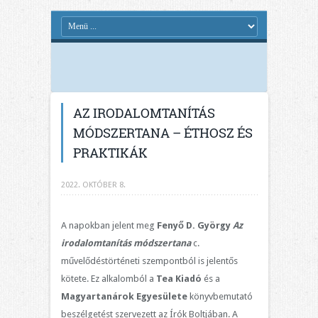
AZ IRODALOMTANÍTÁS
MÓDSZERTANA – ÉTHOSZ ÉS
PRAKTIKÁK
2022. OKTÓBER 8.
A napokban jelent meg
Fenyő D. György
Az
irodalomtanítás módszertana
c.
művelődéstörténeti szempontból is jelentős
kötete. Ez alkalomból a
Tea Kiadó
és a
Magyartanárok Egyesülete
könyvbemutató
beszélgetést szervezett az Írók Boltjában. A