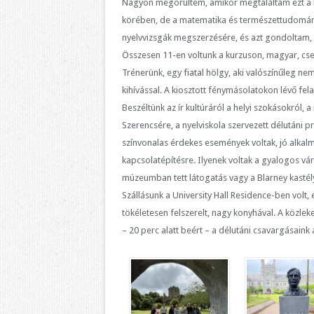
Nagyon megörültem, amikor megtaláltam ezt a k
körében, de a matematika és természettudomány
nyelvvizsgák megszerzésére, és azt gondoltam, h
Összesen 11-en voltunk a kurzuson, magyar, cseh
Trénerünk, egy fiatal hölgy, aki valószínűleg n
kihívással. A kiosztott fénymásolatokon lévő fe
Beszéltünk az ír kultúráról a helyi szokásokról, a 
Szerencsére, a nyelviskola szervezett délutáni pr
színvonalas érdekes események voltak, jó alka
kapcsolatépítésre. Ilyenek voltak a gyalogos vá
múzeumban tett látogatás vagy a Blarney kastély
Szállásunk a University Hall Residence-ben vol
tökéletesen felszerelt, nagy konyhával. A közle
– 20 perc alatt beért – a délutáni csavargásaink