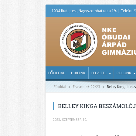
1034 Budapest, Nagyszombat utca 19. | Telefon/f
FŐOLDAL
HÍREINK
FELVÉTEL
RÓLUNK
Főoldal
»
Erasmus+ 22/23
»
Belley Kinga bes
BELLEY KINGA BESZÁMOLÓ
2023. SZEPTEMBER 10.