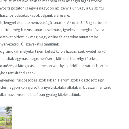
urzust, mert iskolánkban már nem csak az angol tagozatosok
os tagozaton is egyre nagyobb az igény a C1 vagy a C2 szintű
asznos ötleteket kapok céljaink elérésére.
, lengyel és olasz nemzetiségű tanárok. Az órák 9-13-ig tartottak.
em tartott még kurzust tanárok számára, igyekezett megbirkózni a
ladatokat oldottunk meg, vagy online feladatokat mutatott be.
nyelvezetről. Új szavakat is tanultunk.
ogramokat, melyekért nem kellett külön fizetni. Ezek kivétel nélkül
lmat adtak egymás megismerésére, kötetlen beszélgetésekre,
rosnézés, a látogatás a Jameson whisky lepárlóba, a városi börtön
hoz tett kirándulások.
t, egyágyas, fürdőszobás szobákban. Három szoba osztozott egy
kedés nagyon könnyű volt, a nyelviskolába általában busszal mentünk
 alkalmával viszont általában gyalog közlekedtünk.