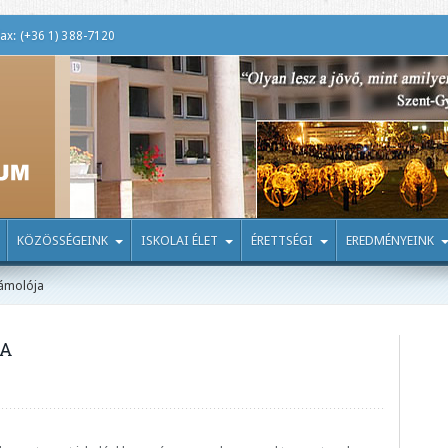
ax: (+36 1) 388-7120
KÖZÖSSÉGEINK
ISKOLAI ÉLET
ÉRETTSÉGI
EREDMÉNYEINK
zámolója
JA