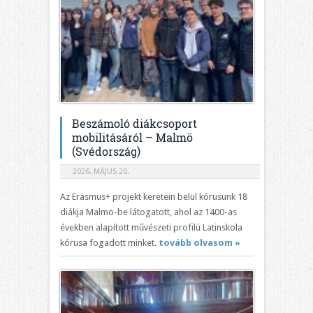
Beszámoló diákcsoport
mobilitásáról – Malmö
(Svédország)
2026. MÁJUS 20.
Az Erasmus+ projekt keretein belül kórusunk 18
diákja Malmö-be látogatott, ahol az 1400-as
években alapított művészeti profilú Latinskola
kórusa fogadott minket.
tovább olvasom »