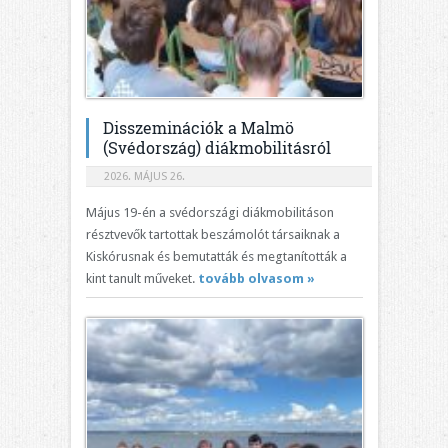
Disszeminációk a Malmö
(Svédország) diákmobilitásról
2026. MÁJUS 26.
Május 19-én a svédországi diákmobilitáson
résztvevők tartottak beszámolót társaiknak a
Kiskórusnak és bemutatták és megtanították a
kint tanult műveket.
tovább olvasom »