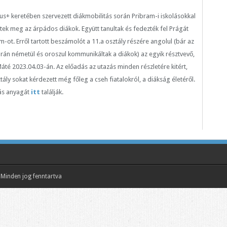
s+ keretében szervezett diákmobilitás során Pribram-i iskolásokkal
ek meg az árpádos diákok. Együtt tanultak és fedezték fel Prágát
m-ot. Erről tartott beszámolót a 11.a osztály részére angolul (bár az
rán németül és oroszul kommunikáltak a diákok) az egyik résztvevő,
té 2023.04.03-án. Az előadás az utazás minden részletére kitért,
tály sokat kérdezett még főleg a cseh fiatalokról, a diákság életéről.
ás anyagát
itt
találják.
Minden jog fenntartva