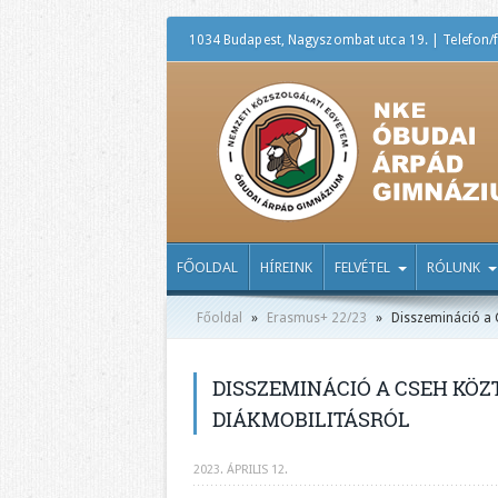
1034 Budapest, Nagyszombat utca 19. | Telefon/f
FŐOLDAL
HÍREINK
FELVÉTEL
RÓLUNK
Főoldal
»
Erasmus+ 22/23
»
Disszemináció a 
DISSZEMINÁCIÓ A CSEH KÖ
DIÁKMOBILITÁSRÓL
2023. ÁPRILIS 12.