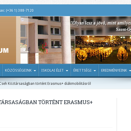
ax: (+36 1) 388-7120
KÖZÖSSÉGEINK
ISKOLAI ÉLET
ÉRETTSÉGI
EREDMÉNYEINK
Cseh Köztársaságban történt Erasmus+ diákmobilitásról
ZTÁRSASÁGBAN TÖRTÉNT ERASMUS+