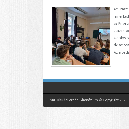
Az Erasmu
ismerkedt
és Pribra
utazás so
Göblös Má
de az osz
Az előad
NKE Óbudai Árpád Gimnázium © Copyright 2025, 