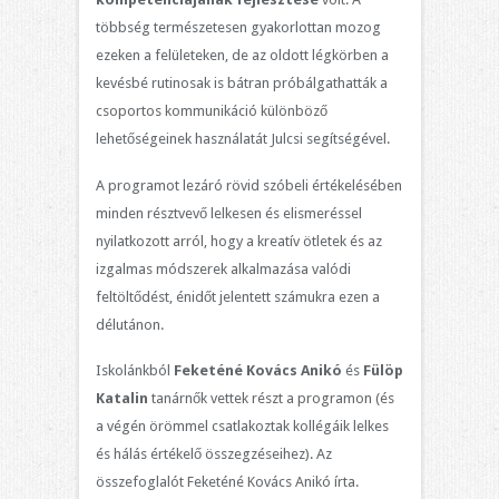
többség természetesen gyakorlottan mozog
ezeken a felületeken, de az oldott légkörben a
kevésbé rutinosak is bátran próbálgathatták a
csoportos kommunikáció különböző
lehetőségeinek használatát Julcsi segítségével.
A programot lezáró rövid szóbeli értékelésében
minden résztvevő lelkesen és elismeréssel
nyilatkozott arról, hogy a kreatív ötletek és az
izgalmas módszerek alkalmazása valódi
feltöltődést, énidőt jelentett számukra ezen a
délutánon.
Iskolánkból
Feketéné Kovács Anikó
és
Fülöp
Katalin
tanárnők vettek részt a programon (és
a végén örömmel csatlakoztak kollégáik lelkes
és hálás értékelő összegzéseihez). Az
összefoglalót Feketéné Kovács Anikó írta.