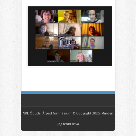
NKE Óbudai Árpád Gimnázium © Copyright 2025, Minden
jog fenntartva