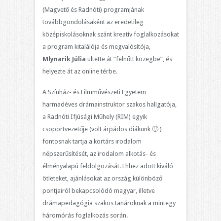
(Magvető és Radnóti) programjának
továbbgondolásaként az eredetileg
középiskolásoknak szánt kreatív foglalkozásokat
a program kitalálója és megvalósítója,
Mlynarik Júlia
ültette át “felnőtt közegbe”, és
helyezte át az online térbe.
A Színház- és Filmművészeti Egyetem
harmadéves drámainstruktor szakos hallgatója,
a Radnóti Ifjúsági Műhely (RIM) egyik
csoportvezetője (volt árpádos diákunk 🙂 )
fontosnak tartja a kortárs irodalom
népszerűsítését, az irodalom alkotás- és
élményalapú feldolgozását. Ehhez adott kiváló
ötleteket, ajánlásokat az ország különböző
pontjairól bekapcsolódó magyar, illetve
drámapedagógia szakos tanároknak a mintegy
háromórás foglalkozás során.