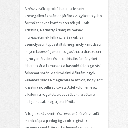
A résztvevők kipróbálhatták a kreatív
szövegalkotás számos játékos vagy komolyabb
formáját neves kortárs szerzők (pl. Tóth
Krisztina, Nádasdy Ádám) műveinek,
műrészleteinek felhasználásával, így
személyesen tapasztalták meg, melyik módszer
milyen képességeket mozgósíthat a diákokban
is, milyen érzelmi és intellektuális élményeket
élhetnek át a kamaszok a hasonló feldolgozási
folyamat során. Az “irodalmi délután” egyik
kellemes ráadás-meglepetése az volt, hogy Tóth
Krisztina novelláját Kováts Adél külön erre az
alkalomra rögzített előadásában, felvételről
hallgathatták meg a jelenlévők.
A foglakozás szinte észrevétlenül érvényesülő
másik célja a
pedagógusok digitális
kompetenciájának fejlesztése
volt. A