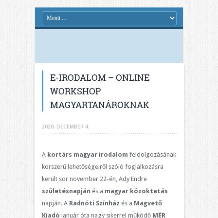
E-IRODALOM – ONLINE
WORKSHOP
MAGYARTANÁROKNAK
2020. DECEMBER 4.
A
kortárs magyar irodalom
feldolgozásának
korszerű lehetőségeiről szóló foglalkozásra
került sor november 22-én, Ady Endre
születésnapján
és a
magyar közoktatás
napján. A
Radnóti Színház
és a
Magvető
Kiadó
január óta nagy sikerrel működő
MÉR