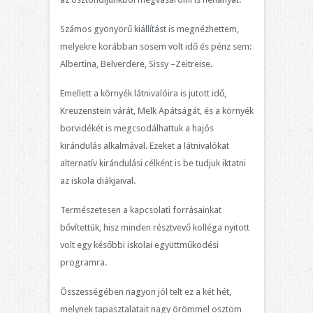
Számos gyönyörű kiállítást is megnézhettem,
melyekre korábban sosem volt idő és pénz sem:
Albertina, Belverdere, Sissy –Zeitreise.
Emellett a környék látnivalóira is jutott idő,
Kreuzenstein várát, Melk Apátságát, és a környék
borvidékét is megcsodálhattuk a hajós
kirándulás alkalmával. Ezeket a látnivalókat
alternatív kirándulási célként is be tudjuk iktatni
az iskola diákjaival.
Természetesen a kapcsolati forrásainkat
bővítettük, hisz minden résztvevő kolléga nyitott
volt egy későbbi iskolai együttműködési
programra.
Összességében nagyon jól telt ez a két hét,
melynek tapasztalatait nagy örömmel osztom