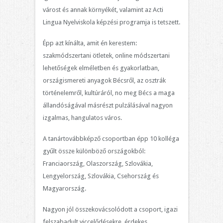
várost és annak környékét, valamint az Acti
Lingua Nyelviskola képzési programja is tetszett.
Épp azt kínálta, amit én kerestem:
szakmódszertani ötletek, online módszertani
lehetőségek elméletben és gyakorlatban,
országismereti anyagok Bécsről, az osztrák
történelemről, kultúráról, no meg Bécs a maga
állandóságával másrészt pulzálásával nagyon
izgalmas, hangulatos város.
A tanártovábbképző csoportban épp 10 kolléga
gyűlt össze különböző országokból:
Franciaország, Olaszország, Szlovákia,
Lengyelország, Szlovákia, Csehország és
Magyarország.
Nagyon jól összekovácsolódott a csoport, igazi
felszabadult viccelődésekre, érdekes