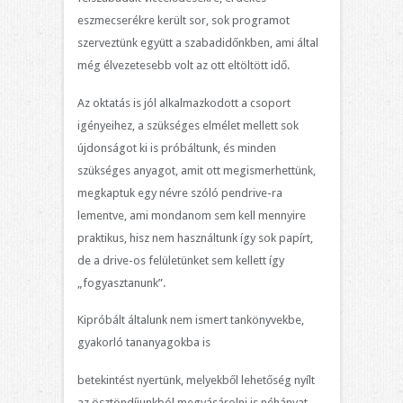
eszmecserékre került sor, sok programot
szerveztünk együtt a szabadidőnkben, ami által
még élvezetesebb volt az ott eltöltött idő.
Az oktatás is jól alkalmazkodott a csoport
igényeihez, a szükséges elmélet mellett sok
újdonságot ki is próbáltunk, és minden
szükséges anyagot, amit ott megismerhettünk,
megkaptuk egy névre szóló pendrive-ra
lementve, ami mondanom sem kell mennyire
praktikus, hisz nem használtunk így sok papírt,
de a drive-os felületünket sem kellett így
„fogyasztanunk”.
Kipróbált általunk nem ismert tankönyvekbe,
gyakorló tananyagokba is
betekintést nyertünk, melyekből lehetőség nyílt
az ösztöndíjunkból megvásárolni is néhányat.