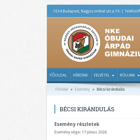
1034 Budapest, Nagyszombat utca 19. | Telefon/f
FŐOLDAL
HÍREINK
FELVÉTEL
RÓLUNK
Főoldal
»
Esemény
»
Bécsi kirándulás
BÉCSI KIRÁNDULÁS
Esemény részletek
Esemény vége: 17 június 2026