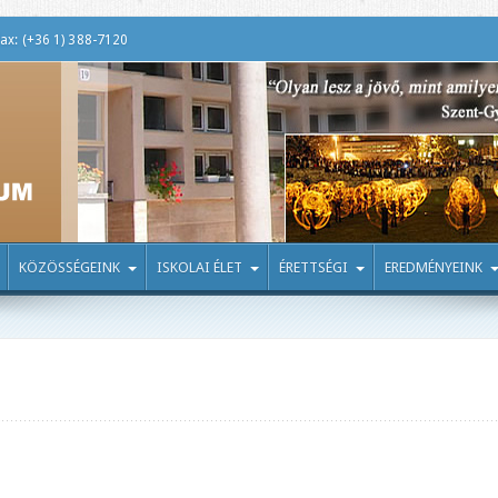
ax: (+36 1) 388-7120
KÖZÖSSÉGEINK
ISKOLAI ÉLET
ÉRETTSÉGI
EREDMÉNYEINK