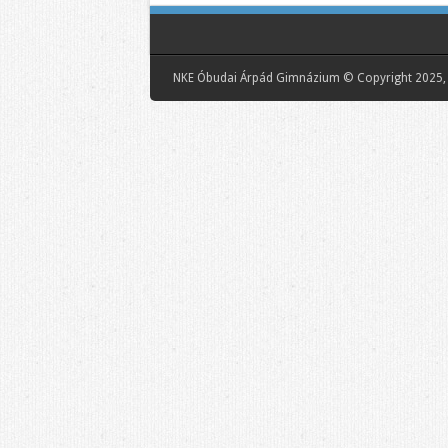
NKE Óbudai Árpád Gimnázium © Copyright 2025, 