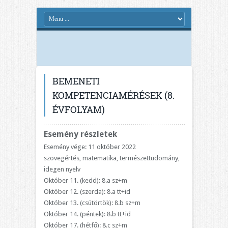
BEMENETI
KOMPETENCIAMÉRÉSEK (8.
ÉVFOLYAM)
Esemény részletek
Esemény vége: 11 október 2022
szövegértés, matematika, természettudomány,
idegen nyelv
Október 11. (kedd): 8.a sz+m
Október 12. (szerda): 8.a tt+id
Október 13. (csütörtök): 8.b sz+m
Október 14. (péntek): 8.b tt+id
Október 17. (hétfő): 8.c sz+m