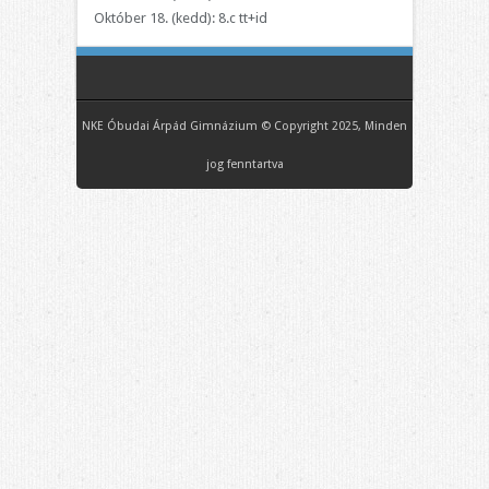
Október 18. (kedd): 8.c tt+id
NKE Óbudai Árpád Gimnázium © Copyright 2025, Minden
jog fenntartva