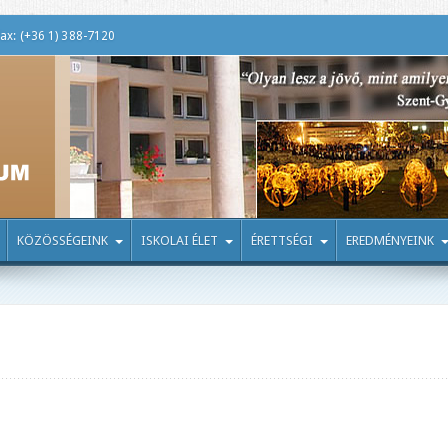
ax: (+36 1) 388-7120
KÖZÖSSÉGEINK
ISKOLAI ÉLET
ÉRETTSÉGI
EREDMÉNYEINK