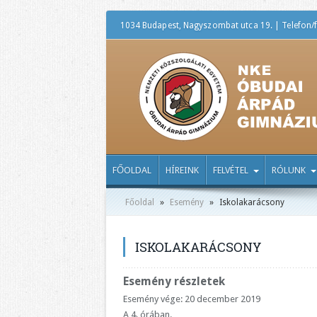
1034 Budapest, Nagyszombat utca 19. | Telefon/f
FŐOLDAL
HÍREINK
FELVÉTEL
RÓLUNK
Főoldal
»
Esemény
»
Iskolakarácsony
ISKOLAKARÁCSONY
Esemény részletek
Esemény vége: 20 december 2019
A 4. órában.