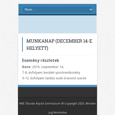
MUNKANAP (DECEMBER 14-E
HELYETT)
Esemény részletek
Date:
2019. szeptember 14.
7-8. évfolyam: kerületi sportrendezvény
9-12. évfolyam: tanítás eseti órarend szerint
NKE Óbudai Árpád Gimnázium © Copyright 2025, Minden
jog fenntartva