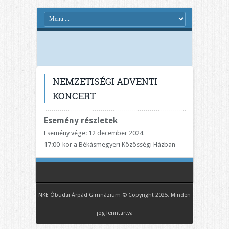
NEMZETISÉGI ADVENTI
KONCERT
Esemény részletek
Esemény vége: 12 december 2024
17:00-kor a Békásmegyeri Közösségi Házban
NKE Óbudai Árpád Gimnázium © Copyright 2025, Minden
jog fenntartva