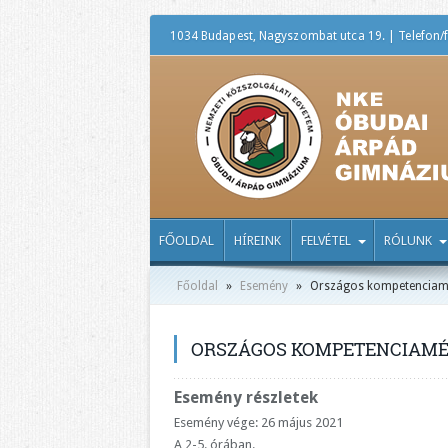
1034 Budapest, Nagyszombat utca 19. | Telefon/f
FŐOLDAL
HÍREINK
FELVÉTEL
RÓLUNK
Főoldal
»
Esemény
»
Országos kompetenciamér
ORSZÁGOS KOMPETENCIAMÉRÉ
Esemény részletek
Esemény vége: 26 május 2021
A 2-5. órában.