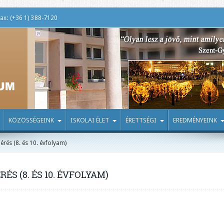
ax: (+36 1) 388-7120
KÖZÖSSÉGEINK
ISKOLAI ÉLET
ÉRETTSÉGI
EREDMÉNYEINK
és (8. és 10. évfolyam)
S (8. ÉS 10. ÉVFOLYAM)