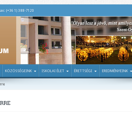
ax: (+36 1) 388-7120
KÖZÖSSÉGEINK
ISKOLAI ÉLET
ÉRETTSÉGI
EREDMÉNYEINK
rre
ERRE