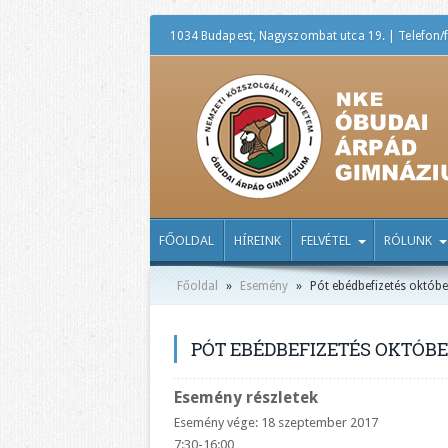
1034 Budapest, Nagyszombat utca 19. | Telefon/f
FŐOLDAL
HÍREINK
FELVÉTEL
RÓLUNK
Főoldal
»
Esemény
»
Pót ebédbefizetés októbe
PÓT EBÉDBEFIZETÉS OKTÓB
Esemény részletek
Esemény vége: 18 szeptember 2017
7:30-16:00