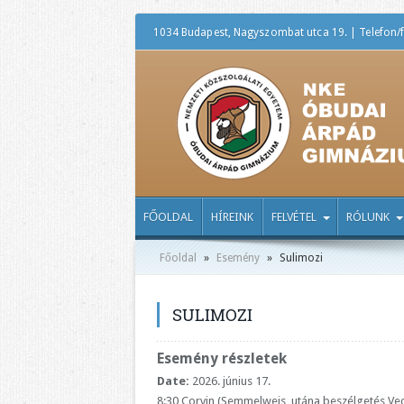
1034 Budapest, Nagyszombat utca 19. | Telefon/f
FŐOLDAL
HÍREINK
FELVÉTEL
RÓLUNK
Főoldal
»
Esemény
»
Sulimozi
SULIMOZI
Esemény részletek
Date:
2026. június 17.
8:30 Corvin (Semmelweis, utána beszélgetés Vecs