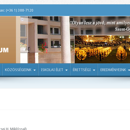
ax: (+36 1) 388-7120
KÖZÖSSÉGEINK
ISKOLAI ÉLET
ÉRETTSÉGI
EREDMÉNYEINK
ei H. Miklóssal)