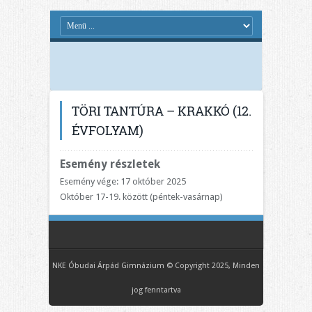
TÖRI TANTÚRA – KRAKKÓ (12.
ÉVFOLYAM)
Esemény részletek
Esemény vége: 17 október 2025
Október 17-19. között (péntek-vasárnap)
NKE Óbudai Árpád Gimnázium © Copyright 2025, Minden
jog fenntartva