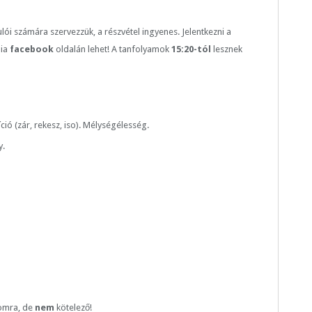
 számára szervezzük, a részvétel ingyenes. Jelentkezni a
dia
facebook
oldalán lehet! A tanfolyamok
15:20-tól
lesznek
ó (zár, rekesz, iso). Mélységélesség.
y.
lomra, de
nem
kötelező!