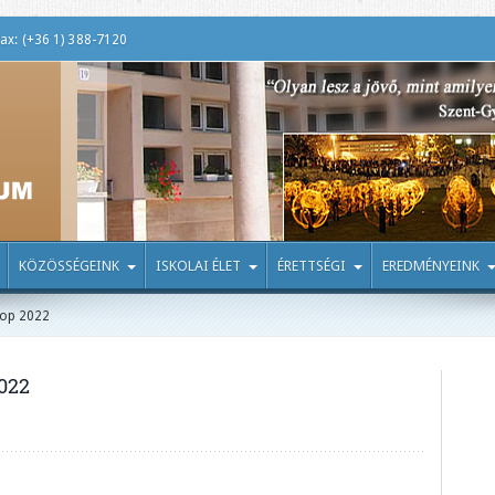
ax: (+36 1) 388-7120
KÖZÖSSÉGEINK
ISKOLAI ÉLET
ÉRETTSÉGI
EREDMÉNYEINK
hop 2022
022