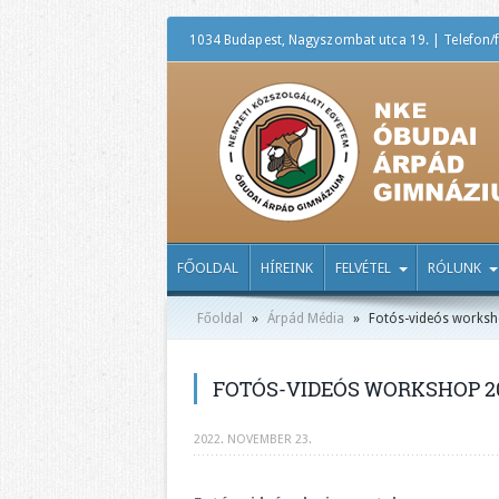
1034 Budapest, Nagyszombat utca 19. | Telefon/f
FŐOLDAL
HÍREINK
FELVÉTEL
RÓLUNK
Főoldal
»
Árpád Média
»
Fotós-videós works
FOTÓS-VIDEÓS WORKSHOP 2
2022. NOVEMBER 23.