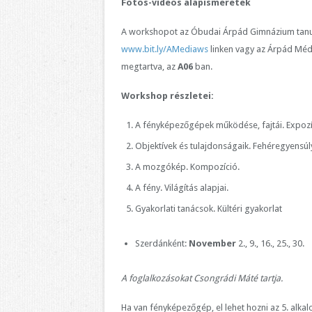
Fotós-videós alapismeretek
A workshopot az Óbudai Árpád Gimnázium tanulói
www.bit.ly/AMediaws
linken vagy az Árpád Mé
megtartva, az
A06
ban.
Workshop részletei:
A fényképezőgépek működése, fajtái. Expozíci
Objektívek és tulajdonságaik. Fehéregyensúl
A mozgókép. Kompozíció.
A fény. Világítás alapjai.
Gyakorlati tanácsok. Kültéri gyakorlat
Szerdánként:
November
2., 9., 16., 25., 30.
A foglalkozásokat Csongrádi Máté tartja.
Ha van fényképezőgép, el lehet hozni az 5. alka