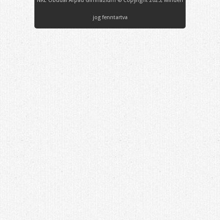
NKE Óbudai Árpád Gimnázium © Copyright 2025, Minden
jog fenntartva