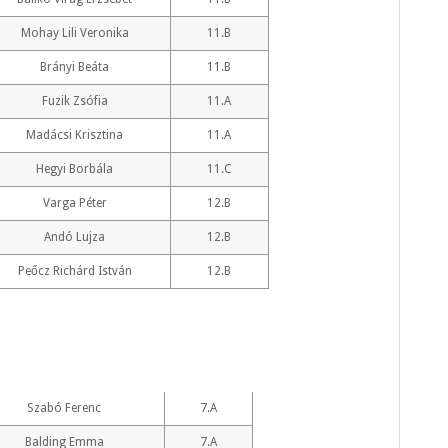
Mohay Lili Veronika
11.B
Brányi Beáta
11.B
Fuzik Zsófia
11.A
Madácsi Krisztina
11.A
Hegyi Borbála
11.C
Varga Péter
12.B
Andó Lujza
12.B
Peőcz Richárd István
12.B
Szabó Ferenc
7.A
Balding Emma
7.A