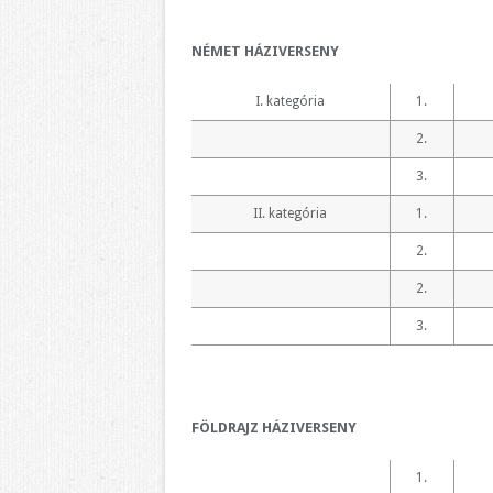
NÉMET HÁZIVERSENY
I. kategória
1.
2.
3.
II. kategória
1.
2.
2.
3.
FÖLDRAJZ HÁZIVERSENY
1.