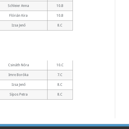
Schleier Anna
10.B
Flórián Kira
10.B
Izsa Jenő
8.C
Csináth Nóra
10.C
Imre Boróka
7.C
Izsa Jenő
8.C
Sípos Petra
8.C