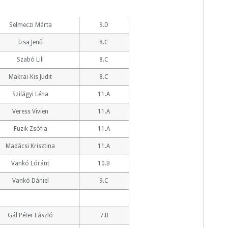
Selmeczi Márta
9.D
Izsa Jenő
8.C
Szabó Lili
8.C
Makrai-Kis Judit
8.C
Szilágyi Léna
11.A
Veress Vivien
11.A
Fuzik Zsófia
11.A
Madácsi Krisztina
11.A
Vankó Lóránt
10.B
Vankó Dániel
9.C
Gál Péter László
7.B