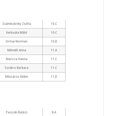
Zsámbokréty Zsófia
10.C
Kerkuska Máté
10.C
Ormai Norman
10.D
Németh Anna
11.A
Maricza Hanna
11.C
Szrebro Barbara
11.C
Mészáros Ádám
11.D
Pazicski Balázs
8.A