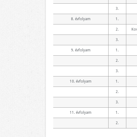
3.
8. évfolyam
1.
2.
Ko
3.
9. évfolyam
1.
2.
3.
10. évfolyam
1.
2.
3.
11. évfolyam
1.
2.