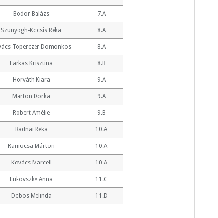
Bodor Balázs
7.A
Szunyogh-Kocsis Réka
8.A
vács-Toperczer Domonkos
8.A
Farkas Krisztina
8.B
Horváth Kiara
9.A
Marton Dorka
9.A
Robert Amélie
9.B
Radnai Réka
10.A
Ramocsa Márton
10.A
Kovács Marcell
10.A
Lukovszky Anna
11.C
Dobos Melinda
11.D