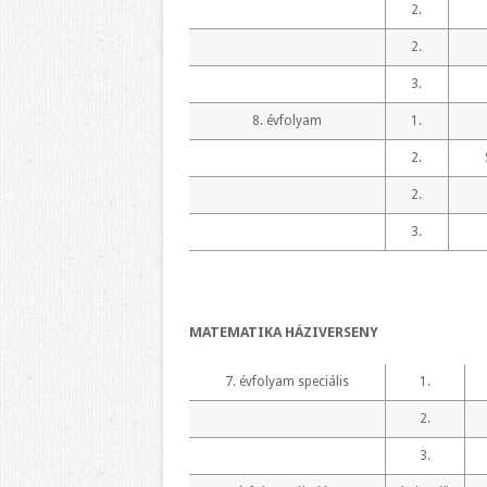
2.
2.
3.
8. évfolyam
1.
2.
2.
3.
MATEMATIKA HÁZIVERSENY
7. évfolyam speciális
1.
2.
3.