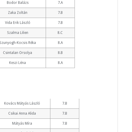
Bodor Balázs
7.A
Zaka Zoltán
7.B
Vida Erik László
7.B
Szalma Lilien
8.C
Szunyogh-Kocsis Réka
8.A
Csintalan Orsolya
8.B
Keszi Léna
8.A
Kovács Mátyás László
7.B
Csikai Anna Alida
7.B
Mátyás Míra
7.B