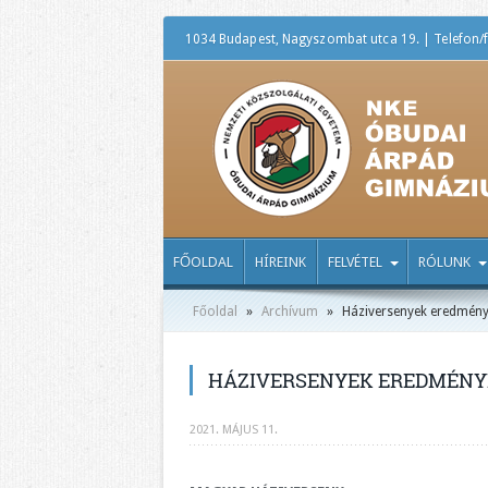
1034 Budapest, Nagyszombat utca 19. | Telefon/f
FŐOLDAL
HÍREINK
FELVÉTEL
RÓLUNK
Főoldal
»
Archívum
»
Háziversenyek eredmény
HÁZIVERSENYEK EREDMÉNYEI
2021. MÁJUS 11.