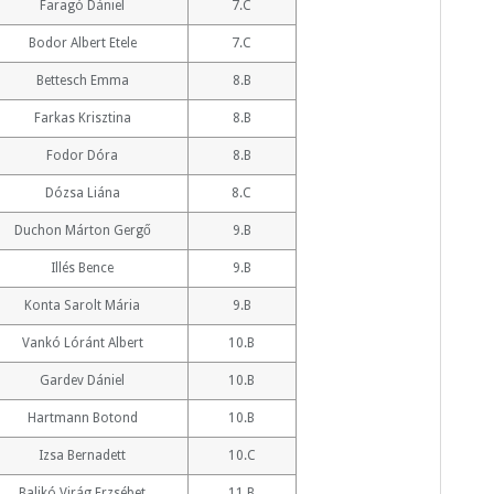
Faragó Dániel
7.C
Bodor Albert Etele
7.C
Bettesch Emma
8.B
Farkas Krisztina
8.B
Fodor Dóra
8.B
Dózsa Liána
8.C
Duchon Márton Gergő
9.B
Illés Bence
9.B
Konta Sarolt Mária
9.B
Vankó Lóránt Albert
10.B
Gardev Dániel
10.B
Hartmann Botond
10.B
Izsa Bernadett
10.C
Balikó Virág Erzsébet
11.B