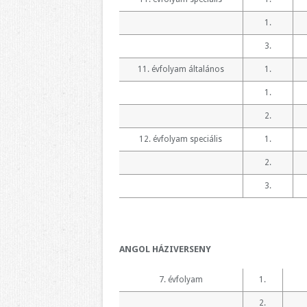
1.
3.
11. évfolyam általános
1.
1.
2.
12. évfolyam speciális
1.
2.
3.
ANGOL HÁZIVERSENY
7. évfolyam
1.
2.