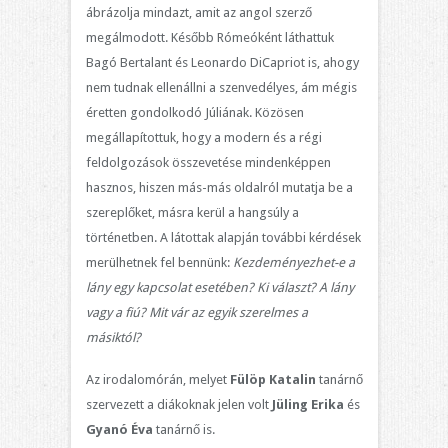
ábrázolja mindazt, amit az angol szerző
megálmodott. Később Rómeóként láthattuk
Bagó Bertalant és Leonardo DiCapriot is, ahogy
nem tudnak ellenállni a szenvedélyes, ám mégis
éretten gondolkodó Júliának. Közösen
megállapítottuk, hogy a modern és a régi
feldolgozások összevetése mindenképpen
hasznos, hiszen más-más oldalról mutatja be a
szereplőket, másra kerül a hangsúly a
történetben. A látottak alapján további kérdések
merülhetnek fel bennünk:
Kezdeményezhet-e a
lány egy kapcsolat esetében? Ki választ? A lány
vagy a fiú? Mit vár az egyik szerelmes a
másiktól?
Az irodalomórán, melyet
Fülöp Katalin
tanárnő
szervezett a diákoknak jelen volt
Jüling Erika
és
Gyanó Éva
tanárnő is.