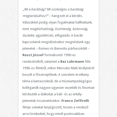
„Mi a barátság? Mi szükséges a barátság
megtartásához?”
– hangzott el a kérdés.
Válaszként pedig olyan fogalmakat hallhattunk,
mint
megbízhatóság, őszinteség, biztonság,
tisztelet, együttérzés, elfogadás
. A baráti
kapcsolatok megidézésekor megnéztünk egy
jelenetet – Romeo és Benvolio párbeszédét –
Ruszt József
formabontó 1990-es
rendezéséből, valamint a
Baz
Luhrmann
féle
1996-os filmből, mikor Mercutio Mab királynéról
beszél a főszereplőnek. A szerelem érzékeny
téma a kamaszoknál, de a múzeumpedagógus
kolléganők nagyon ügyesen vezették és finoman
kérdezték a diákokat a báli- és az erkély-
jelenetek összevetésekor.
Franco
Zeffirelli
filmje sokakat lenyűgözött, hiszen a rendező
arra törekedett, hogy minél pontosabban