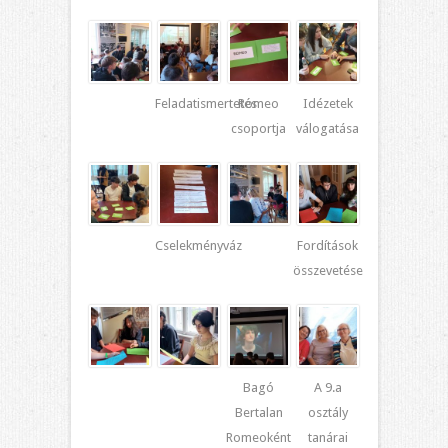
Feladatismertetés
Romeo
Idézetek
csoportja
válogatása
Cselekményváz
Fordítások
összevetése
Bagó
A 9.a
Bertalan
osztály
Romeoként
tanárai