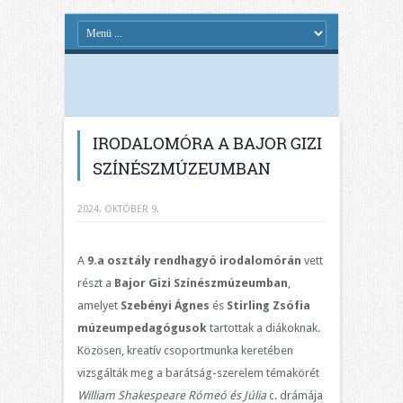
IRODALOMÓRA A BAJOR GIZI
SZÍNÉSZMÚZEUMBAN
2024. OKTÓBER 9.
A
9.a osztály rendhagyó irodalomórán
vett
részt a
Bajor Gizi Színészmúzeumban
,
amelyet
Szebényi Ágnes
és
Stirling Zsófia
múzeumpedagógusok
tartottak a diákoknak.
Közösen, kreatív csoportmunka keretében
vizsgálták meg a barátság-szerelem témakörét
William Shakespeare Rómeó és Júlia
c. drámája