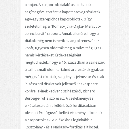
alapján. A csoportok kialakítása idézetek
segítségével történt: a kapott szövegrészletek
egy-egy szereplőhöz kapcsolódtak, s így
született meg a “Romeo-Júlia-Dajka- Mercutio-
Lőrinc barát” csoport. Annak ellenére, hogy a
diákok még nem ismerik az angol reneszánsz
korát, ügyesen oldották meg a műveltségi igaz-
hamis kérdéseket. Érdekességként
megtudhattuk, hogy a 16. században a színészek
által használt ólom tartalmú arcfestékek gyakran
mérgezést okoztak, szegényes jelmeztár és csak
jelzésszerű díszlet volt jellemző Shakespeare
korára, akinek kedvenc színészéről, Richard
Burbage-ről is szó esett. A cselekményváz
elkészítése után a különböző fordításokban
olvasott Prológusról kellett véleményt alkotniuk
a csoportoknak. A diákokhoz leginkább a
Kosztolányi- és a Nádasdy-fordítás állt közel.