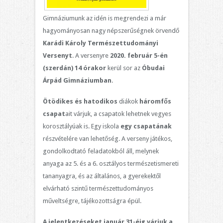
Gimnáziumunk az idén is megrendezi a már
hagyományosan nagy népszerűségnek örvendő
Karádi Károly Természettudományi
Versenyt
. A versenyre
2020. február 5-én
(szerdán) 14 órakor
kerül sor az
Óbudai
Árpád Gimnáziumban
.
Ötödikes és hatodikos
diákok
háromfős
csapat
ait várjuk, a csapatok lehetnek vegyes
korosztályúak is. Egy iskola
egy csapatának
részvételére van lehetőség. A verseny játékos,
gondolkodtató feladatokból áll, melynek
anyaga az 5. és a 6. osztályos természetismereti
tananyagra, és az általános, a gyerekektől
elvárható szintű természettudományos
műveltségre, tájékozottságra épül.
A jelentkezéseket január 31-éig várjuk a