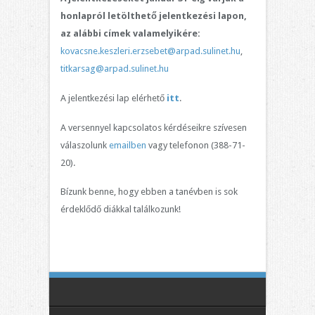
honlapról letölthető jelentkezési lapon,
az alábbi címek valamelyikére:
kovacsne.keszleri.erzsebet@arpad.sulinet.hu
,
titkarsag@arpad.sulinet.hu
A jelentkezési lap elérhető
itt
.
A versennyel kapcsolatos kérdéseikre szívesen
válaszolunk
emailben
vagy telefonon (388-71-
20).
Bízunk benne, hogy ebben a tanévben is sok
érdeklődő diákkal találkozunk!