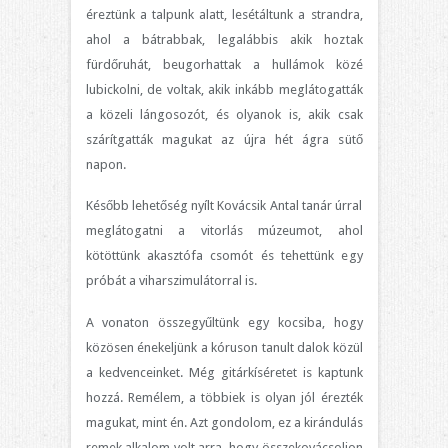
éreztünk a talpunk alatt, lesétáltunk a strandra,
ahol a bátrabbak, legalábbis akik hoztak
fürdőruhát, beugorhattak a hullámok közé
lubickolni, de voltak, akik inkább meglátogatták
a közeli lángosozót, és olyanok is, akik csak
szárítgatták magukat az újra hét ágra sütő
napon.
Később lehetőség nyílt Kovácsik Antal tanár úrral
meglátogatni a vitorlás múzeumot, ahol
kötöttünk akasztófa csomót és tehettünk egy
próbát a viharszimulátorral is.
A vonaton összegyűltünk egy kocsiba, hogy
közösen énekeljünk a kóruson tanult dalok közül
a kedvenceinket. Még gitárkíséretet is kaptunk
hozzá. Remélem, a többiek is olyan jól érezték
magukat, mint én. Azt gondolom, ez a kirándulás
remek alkalom volt arra, hogy összekovácsoljon