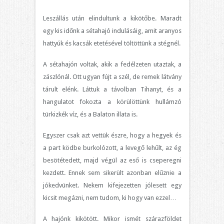
Leszállás után elindultunk a kikötőbe. Maradt
egy kis időnk a sétahajó indulásáig, amit aranyos
hattyúk és kacsák etetésével töltöttünk a stégnél.
A sétahajón voltak, akik a fedélzeten utaztak, a
zászlónál. Ott ugyan fújt a szél, de remek látvány
tárult elénk. Láttuk a távolban Tihanyt, és a
hangulatot fokozta a körülöttünk hullámzó
türkizkék víz, és a Balaton illata is.
Egyszer csak azt vettük észre, hogy a hegyek és
a part ködbe burkolózott, a levegő lehűlt, az ég
besötétedett, majd végül az eső is cseperegni
kezdett. Ennek sem sikerült azonban elűznie a
jókedvünket. Nekem kifejezetten jólesett egy
kicsit megázni, nem tudom, ki hogy van ezzel…
A hajónk kikötött. Mikor ismét szárazföldet