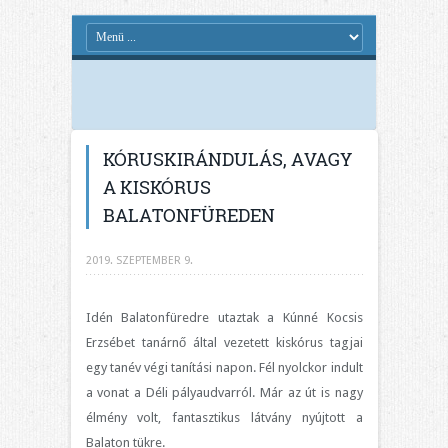
KÓRUSKIRÁNDULÁS, AVAGY
A KISKÓRUS
BALATONFÜREDEN
2019. SZEPTEMBER 9.
Idén Balatonfüredre utaztak a Kúnné Kocsis
Erzsébet tanárnő által vezetett kiskórus tagjai
egy tanév végi tanítási napon. Fél nyolckor indult
a vonat a Déli pályaudvarról. Már az út is nagy
élmény volt, fantasztikus látvány nyújtott a
Balaton tükre.