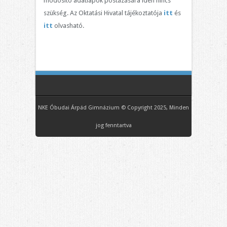
módosító adatlapok postázására idén nincs
szükség. Az Oktatási Hivatal tájékoztatója
itt
és
itt
olvasható.
NKE Óbudai Árpád Gimnázium © Copyright 2025, Minden
jog fenntartva