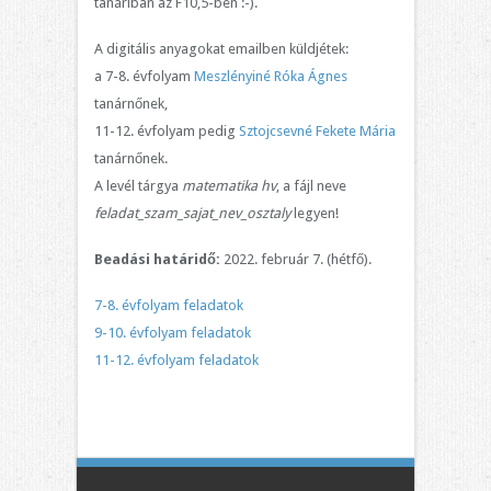
tanáriban az F10,5-ben :-).
A digitális anyagokat emailben küldjétek:
a 7-8. évfolyam
Meszlényiné Róka Ágnes
tanárnőnek,
11-12. évfolyam pedig
Sztojcsevné Fekete Mária
tanárnőnek.
A levél tárgya
matematika hv
, a fájl neve
feladat_szam_sajat_nev_osztaly
legyen!
Beadási határidő:
2022. február 7. (hétfő).
7-8. évfolyam feladatok
9-10. évfolyam feladatok
11-12. évfolyam feladatok