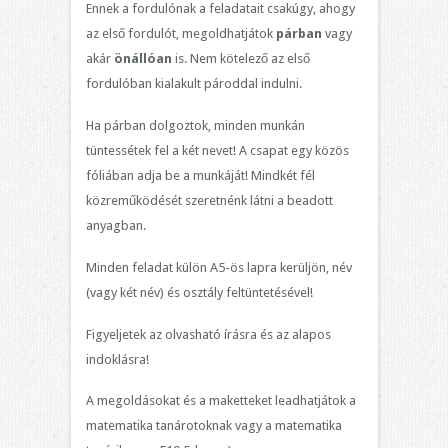
Ennek a fordulónak a feladatait csakúgy, ahogy
az első fordulót, megoldhatjátok
párban
vagy
akár
önállóan
is. Nem kötelező az első
fordulóban kialakult pároddal indulni.
Ha párban dolgoztok, minden munkán
tüntessétek fel a két nevet! A csapat egy közös
fóliában adja be a munkáját! Mindkét fél
közreműködését szeretnénk látni a beadott
anyagban.
Minden feladat külön A5-ös lapra kerüljön, név
(vagy két név) és osztály feltüntetésével!
Figyeljetek az olvasható írásra és az alapos
indoklásra!
A megoldásokat és a maketteket leadhatjátok a
matematika tanárotoknak vagy a matematika