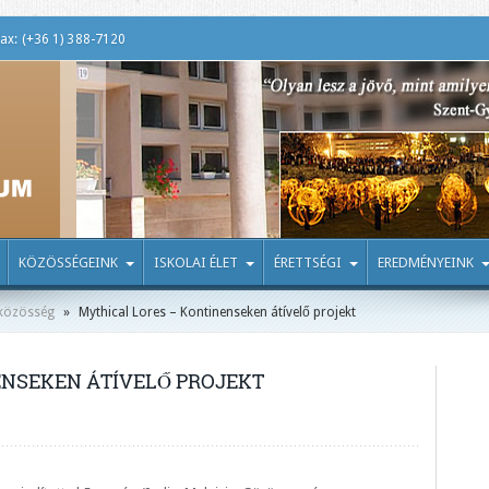
ax: (+36 1) 388-7120
KÖZÖSSÉGEINK
ISKOLAI ÉLET
ÉRETTSÉGI
EREDMÉNYEINK
közösség
»
Mythical Lores – Kontinenseken átívelő projekt
ENSEKEN ÁTÍVELŐ PROJEKT