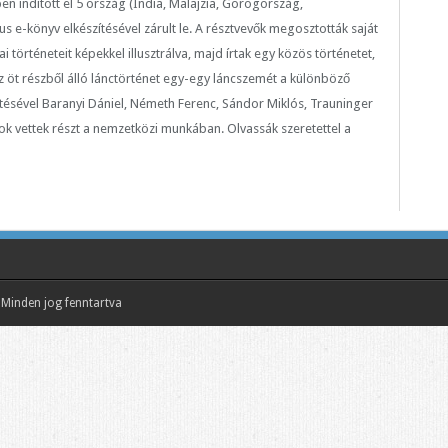
n indított el 5 ország (India, Malajzia, Görögország,
s e-könyv elkészítésével zárult le. A résztvevők megosztották saját
történeteit képekkel illusztrálva, majd írtak egy közös történetet,
 Az öt részből álló lánctörténet egy-egy láncszemét a különböző
zetésével Baranyi Dániel, Németh Ferenc, Sándor Miklós, Trauninger
kok vettek részt a nemzetközi munkában. Olvassák szeretettel a
Minden jog fenntartva