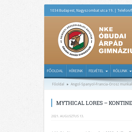
1034 Budapest, Nagyszombat utca 19. | Telefon/f
FŐOLDAL
HÍREINK
FELVÉTEL
RÓLUNK
Főoldal
»
Angol-Spanyol-Francia-Orosz munka
MYTHICAL LORES – KONTIN
2021. AUGUSZTUS 13.