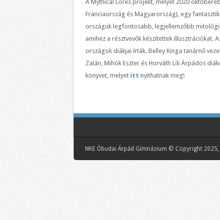
A Mythical Lores projekt, melyet 2020 októberébe
Franciaország és Magyarország), egy fantasztiku
országuk legfontosabb, legjellemzőbb mitológiai 
amihez a résztvevők készítettek illusztrációkat.
országok diákjai írták. Belley Kinga tanárnő ve
Zalán, Mihók Eszter és Horváth Lili Árpádos diá
könyvet, melyet
itt
nyithatnak meg!
NKE Óbudai Árpád Gimnázium © Copyright 2025, 