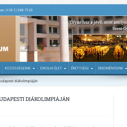
ax: (+36 1) 388-7120
KÖZÖSSÉGEINK
ISKOLAI ÉLET
ÉRETTSÉGI
EREDMÉNYEINK
budapesti diákolimpiáján
UDAPESTI DIÁKOLIMPIÁJÁN