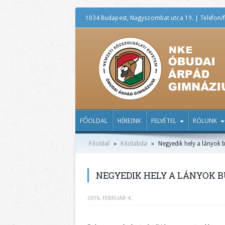
1034 Budapest, Nagyszombat utca 19. | Telefon/f
FŐOLDAL
HÍREINK
FELVÉTEL
RÓLUNK
Főoldal
»
Kézilabda
»
Negyedik hely a lányok 
NEGYEDIK HELY A LÁNYOK B
2016. FEBRUÁR 4.