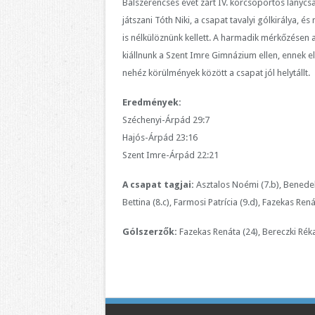
Balszerencsés évet zárt IV. korcsoportos lánycs
játszani Tóth Niki, a csapat tavalyi gólkirálya
is nélkülöznünk kellett. A harmadik mérkőzésen a
kiállnunk a Szent Imre Gimnázium ellen, ennek 
nehéz körülmények között a csapat jól helytállt.
Eredmények:
Széchenyi-Árpád 29:7
Hajós-Árpád 23:16
Szent Imre-Árpád 22:21
A csapat tagjai:
Asztalos Noémi (7.b), Benedek 
Bettina (8.c), Farmosi Patrícia (9.d), Fazekas Rená
Gólszerzők:
Fazekas Renáta (24), Bereczki Réka 