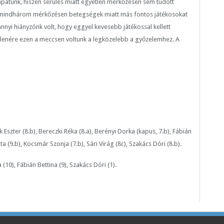
apatunk, hiszen sérülés miatt egyetlen mérkőzésen sem tudott
, és mindhárom mérkőzésen betegségek miatt más fontos játékosokat
nnyi hiányzónk volt, hogy eggyel kevesebb játékossal kellett
ellenére ezen a meccsen voltunk a legközelebb a győzelemhez. A
Eszter (8.b), Bereczki Réka (8.a), Berényi Dorka (kapus, 7.b), Fábián
ta (9.b), Kocsmár Szonja (7.b), Sári Virág (8c), Szakács Dóri (8.b).
(10), Fábián Bettina (9), Szakács Dóri (1).