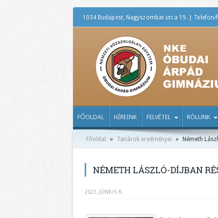
1034 Budapest, Nagyszombat utca 19. | Telefon/f
FŐOLDAL
HÍREINK
FELVÉTEL
RÓLUNK
Főoldal
»
Tanárok eredményei
»
Németh László
NÉMETH LÁSZLÓ-DÍJBAN RÉ
2023. JÚNIUS 8.