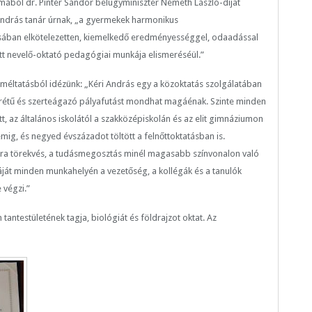
ából dr. Pintér Sándor belügyminiszter Németh László-díjat
ndrás tanár úrnak, „a gyermekek harmonikus
ában elkötelezetten, kiemelkedő eredményességgel, odaadással
tt nevelő-oktató pedagógiai munkája elismeréséül.”
méltatásból idézünk: „Kéri András egy a közoktatás szolgálatában
krétű és szerteágazó pályafutást mondhat magáénak. Szinte minden
tt, az általános iskolától a szakközépiskolán és az elit gimnáziumon
ig, és negyed évszázadot töltött a felnőttoktatásban is.
ra törekvés, a tudásmegosztás minél magasabb színvonalon való
ját minden munkahelyén a vezetőség, a kollégák és a tanulók
 végzi.”
antestületének tagja, biológiát és földrajzot oktat. Az