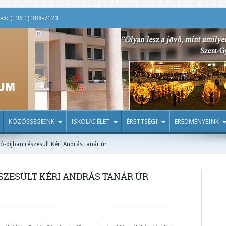
ax: (+36 1) 388-7120
KÖZÖSSÉGEINK
ISKOLAI ÉLET
ÉRETTSÉGI
EREDMÉNYEINK
-díjban részesült Kéri András tanár úr
SZESÜLT KÉRI ANDRÁS TANÁR ÚR