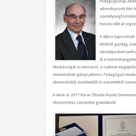
Pedagógusnap alkalm
adományozott Kéri A
személyiségformálás
hosszú időn át végze
A díjhoz kapcsolódó 
eltöltött gazdag, so
iskolatípusban taníto
át a tudományegyetem
Munkásságát az innováció, a szakmai megújulás
művelésének igénye jellemzi. Pedagógusi munká
elismerésétől, tiszteletétől és szeretetétől övezve
A tanár úr 2017 óta az Óbudai Árpád Gimnázium t
elismeréshez szeretettel gratulálunk!