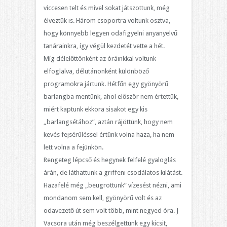
viccesen telt és mivel sokat játszottunk, még
élveztük is. Három csoportra voltunk osztva,
hogy könnyebb legyen odafigyelni anyanyelvű
tanárainkra, így végül kezdetét vette a hét.
Míg délelőttönként az óráinkkal voltunk
elfoglalva, délutánonként különböző
programokra jártunk. Hétfőn egy gyönyörű
barlangba mentünk, ahol először nem értettük,
miért kaptunk ekkora sisakot egy kis
„barlangsétához”, aztán rájöttünk, hogy nem
kevés fejsérüléssel értünk volna haza, ha nem
lett volna a fejünkön.
Rengeteg lépcső és hegynek felfelé gyaloglás
árán, de láthattunk a griffeni csodálatos kilátást.
Hazafelé még „beugrottunk” vízesést nézni, ami
mondanom sem kell, gyönyörű volt és az
odavezető út sem volt több, mint negyed óra. J
Vacsora után még beszélgettünk egy kicsit,