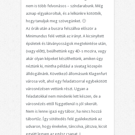
nem is több felvonásos – színdarabunk. Még
aznap elgyakoroltuk, és a lelkünkre kötötték,
hogy tanuljuk meg szövegünket. 🙂
Az órák után a buszra felszállva először a
Minimundus felé vettük az irányt. A kicsinyített
épületek és látványosságok megtekintése után,
(vagy előtt), beülhettünk egy 4D-s mozira, vagy
akár olyan képeket készíthettünk, amiken úgy
néztünk ki, mintha például a sivatag közepén
álldogálnánk. Következő állomásunk Klagenfurt
városa volt, ahol egy feladatsorral egybekötött
városnézésen vettünk részt. Ugyan a
feladatokkal nem mindenki lett készen, de a
városnézés ettől függetlenül is jól sikerült.
Nem is lenne igazi egy tábor, ha nincs hozzá
tábortűz. Így sötétedés felé gyülekeztünk az
udvaron, hogy énekelve, táncolva, játszva, kicsit
együtt legyen az egész csapat. J