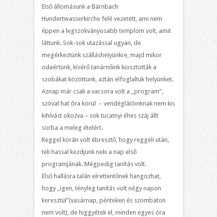
Első állomásunk a Bärnbach
Hundertwasserkirche felé vezetett, ami nem
éppen a legszokványosabb templom volt, amit
láttunk. Sok-sok utazással ugyan, de
megérkeztünk szálláshelyünkre, majd mikor
odaértünk, kísérő tanárnőink kiosztották a
szobákat közöttünk, aztán elfoglaltuk helyünket.
Aznap már csak a vacsora volt a „program”,
szóval hat óra körül – vendéglátóinknak nem kis
kihívást okozva – sok tucatnyi éhes száj állt
sorba a meleg ételért.
Reggel korán volt ébresztő, hogy reggeli után,
teli hassal kezdjünk neki a nap első
programjának. Mégpedig tanítás volt.
Első hallásra talán elrettentőnek hangozhat,
hogy „igen, tényleg tanítás volt négy napon
keresztül”(vasárnap, pénteken és szombaton
nem volt), de higgyétek el, minden egyes óra