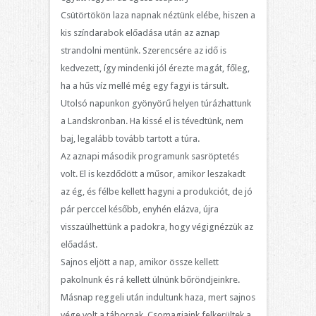
Csütörtökön laza napnak néztünk elébe, hiszen a
kis színdarabok előadása után az aznap
strandolni mentünk. Szerencsére az idő is
kedvezett, így mindenki jól érezte magát, főleg,
ha a hűs víz mellé még egy fagyi is társult.
Utolsó napunkon gyönyörű helyen túrázhattunk
a Landskronban. Ha kissé el is tévedtünk, nem
baj, legalább tovább tartott a túra.
Az aznapi második programunk sasröptetés
volt. El is kezdődött a műsor, amikor leszakadt
az ég, és félbe kellett hagyni a produkciót, de jó
pár perccel később, enyhén elázva, újra
visszaülhettünk a padokra, hogy végignézzük az
előadást.
Sajnos eljött a nap, amikor össze kellett
pakolnunk és rá kellett ülnünk bőröndjeinkre.
Másnap reggeli után indultunk haza, mert sajnos
vége volt a tábornak. Csomagjaink felkerültek a