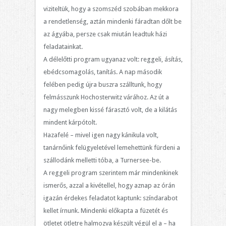
viziteltük, hogy a szomszéd szobában mekkora
a rendetlenség, aztán mindenki fáradtan dőlt be
az ágyába, persze csak miután leadtuk házi
feladatainkat.
A délelőtti program ugyanaz volt: reggeli, ásítás,
ebédcsomagolás, tanítás. A nap második
felében pedig újra buszra szálltunk, hogy
felmásszunk Hochosterwitz várához. Az út a
nagy melegben kissé fárasztó volt, de a kilátás
mindent kárpótolt.
Hazafelé – mivel igen nagy kánikula volt,
tanárnőink felügyeletével lemehettünk fürdeni a
szállodánk melletti tóba, a Turnersee-be.
A reggeli program szerintem már mindenkinek
ismerős, azzal a kivétellel, hogy aznap az órán
igazán érdekes feladatot kaptunk: színdarabot
kellet írnunk. Mindenki előkapta a füzetét és
ötletet ötletre halmozva készült végül el a – ha