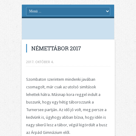
NÉMETTÁBOR 2017
2017. OKTÓBER 4.
Szombaton szerintem mindenki javában
csomagolt, már csak az utolsó simítások
lehettek hátra. Másnap kora reggel indult a
buszunk, hogy egy hétig táborozzunk a
Turnersee partján. Az idő jó volt, meg persze a
kedvünk is, úgyhogy abban bízva, hogy idén is
nagy sikerű lesz a tábor, végül kigördült a busz
az Árpád Gimnázium elől.