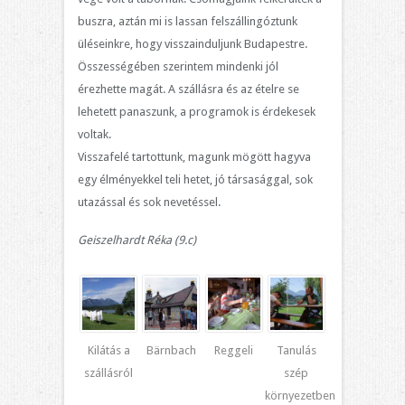
buszra, aztán mi is lassan felszállingóztunk
üléseinkre, hogy visszainduljunk Budapestre.
Összességében szerintem mindenki jól
érezhette magát. A szállásra és az ételre se
lehetett panaszunk, a programok is érdekesek
voltak.
Visszafelé tartottunk, magunk mögött hagyva
egy élményekkel teli hetet, jó társasággal, sok
utazással és sok nevetéssel.
Geiszelhardt Réka (9.c)
Kilátás a
Bärnbach
Reggeli
Tanulás
szállásról
szép
környezetben