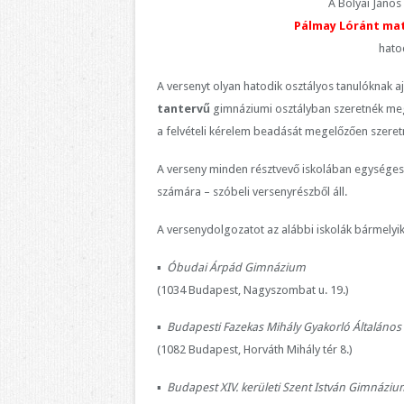
A Bolyai János
Pálmay Lóránt ma
hato
A versenyt olyan hatodik osztályos tanulóknak a
tantervű
gimnáziumi osztályban szeretnék meg
a felvételi kérelem beadását megelőzően szeret
A verseny minden résztvevő iskolában egységes 
számára – szóbeli versenyrészből áll.
A versenydolgozatot az alábbi iskolák bármelyiké
▪
Óbudai Árpád Gimnázium
(1034 Budapest, Nagyszombat u. 19.)
▪
Budapesti
Fazekas Mihály Gyakorló Általános
(1082 Budapest, Horváth Mihály tér 8.)
▪
Budapest XIV. kerületi Szent István Gimnáziu