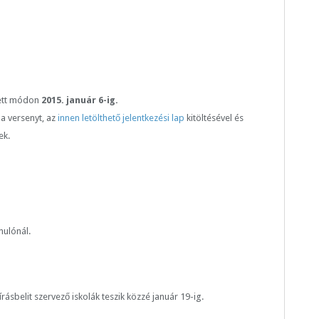
etett módon
2015. január 6-ig.
a versenyt, az
innen letölthető jelentkezési lap
kitöltésével és
ek.
nulónál.
írásbelit szervező iskolák teszik közzé január 19-ig.