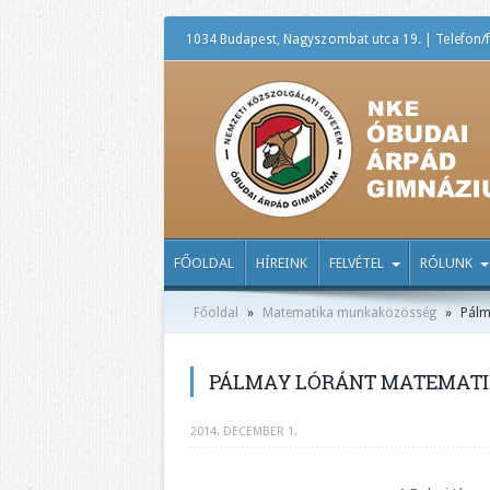
1034 Budapest, Nagyszombat utca 19. | Telefon/f
FŐOLDAL
HÍREINK
FELVÉTEL
RÓLUNK
Főoldal
»
Matematika munkaközösség
»
Pálm
PÁLMAY LÓRÁNT MATEMATI
2014. DECEMBER 1.