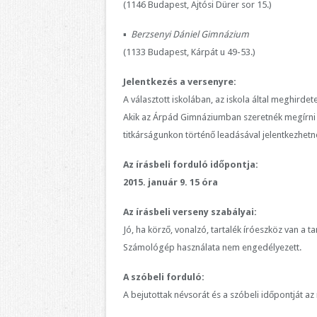
(1146 Budapest, Ajtósi Dürer sor 15.)
▪
Berzsenyi Dániel Gimnázium
(1133 Budapest, Kárpát u 49-53.)
Jelentkezés a versenyre:
A választott iskolában, az iskola által meghird
Akik az Árpád Gimnáziumban szeretnék megírni 
titkárságunkon történő leadásával jelentkezhetn
Az írásbeli forduló időpontja:
2015. január 9. 15 óra
Az írásbeli verseny szabályai:
Jó, ha körző, vonalzó, tartalék íróeszköz van a ta
Számológép használata nem engedélyezett.
A szóbeli forduló:
A bejutottak névsorát és a szóbeli időpontját az 