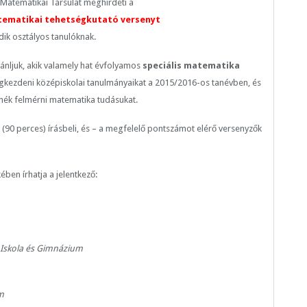
 Matematikai Társulat meghirdeti a
tematikai tehetségkutató versenyt
dik osztályos tanulóknak.
jánljuk, akik valamely hat évfolyamos
speciális matematika
kezdeni középiskolai tanulmányaikat a 2015/2016-os tanévben, és
nék felmérni matematika tudásukat.
(90 perces) írásbeli, és – a megfelelő pontszámot elérő versenyzők
ben írhatja a jelentkező:
 Iskola és Gimnázium
m