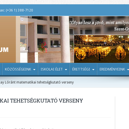
ax: (+36 1) 388-7120
KÖZÖSSÉGEINK
ISKOLAI ÉLET
ÉRETTSÉGI
EREDMÉNYEINK
ay Lóránt matematikai tehetségkutató verseny
KAI TEHETSÉGKUTATÓ VERSENY