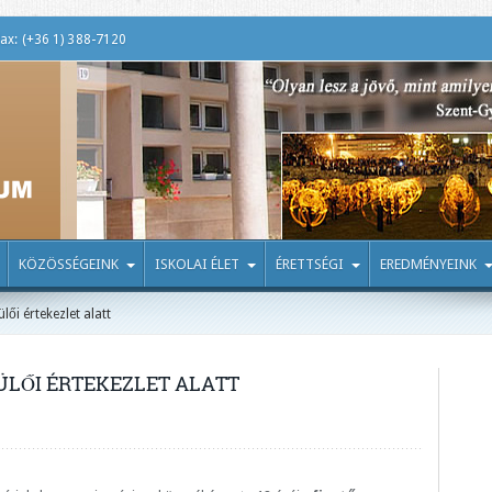
ax: (+36 1) 388-7120
KÖZÖSSÉGEINK
ISKOLAI ÉLET
ÉRETTSÉGI
EREDMÉNYEINK
lői értekezlet alatt
ÜLŐI ÉRTEKEZLET ALATT