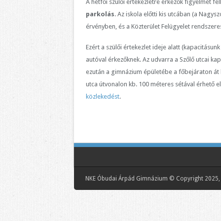
A hétfői szülői értekezletre érkezők figyelmét f
parkolás
. Az iskola előtti kis utcában (a Nagys
érvényben, és a Közterület Felügyelet rendszere
Ezért a szülői értekezlet ideje alatt (kapacitásun
autóval érkezőknek. Az udvarra a Szőlő utcai kap
ezután a gimnázium épületébe a főbejáraton át 
utca útvonalon kb. 100 méteres sétával érhető el
közlekedést
.
NKE Óbudai Árpád Gimnázium © Copyright 2025, 