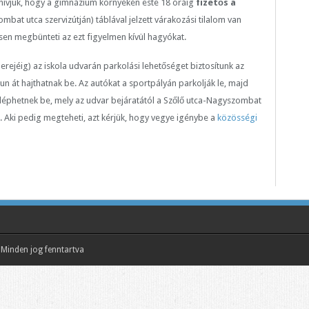
elhívjuk, hogy a gimnázium környékén este 18 óráig
fizetős a
zombat utca szervizútján) táblával jelzett várakozási tilalom van
sen megbünteti az ezt figyelmen kívül hagyókat.
k erejéig) az iskola udvarán parkolási lehetőséget biztosítunk az
un át hajthatnak be. Az autókat a sportpályán parkolják le, majd
léphetnek be, mely az udvar bejáratától a Szőlő utca-Nagyszombat
. Aki pedig megteheti, azt kérjük, hogy vegye igénybe a
közösségi
Minden jog fenntartva