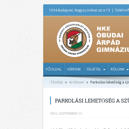
1034 Budapest, Nagyszombat utca 19. | Telefon/f
FŐOLDAL
HÍREINK
FELVÉTEL
RÓLUNK
Főoldal
»
Archívum
»
Parkolási lehetőség a szü
PARKOLÁSI LEHETŐSÉG A SZ
2025. SZEPTEMBER 15.