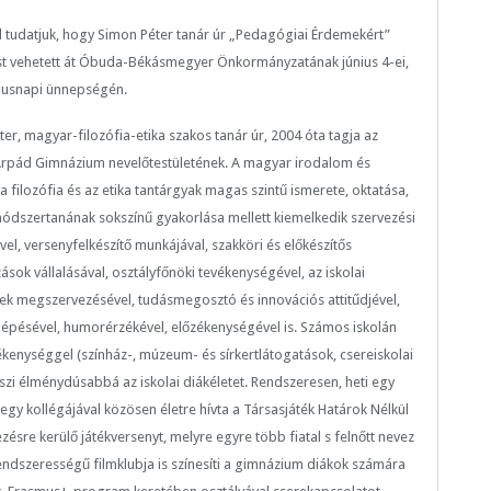
tudatjuk, hogy Simon Péter tanár úr „Pedagógiai Érdemekért”
ést vehetett át Óbuda-Békásmegyer Önkormányzatának június 4-ei,
usnapi ünnepségén.
er, magyar-filozófia-etika szakos tanár úr, 2004 óta tagja az
rpád Gimnázium nevelőtestületének. A magyar irodalom és
 a filozófia és az etika tantárgyak magas szintű ismerete, oktatása,
módszertanának sokszínű gyakorlása mellett kiemelkedik szervezési
el, versenyfelkészítő munkájával, szakköri és előkészítős
ások vállalásával, osztályfőnöki tevékenységével, az iskolai
ek megszervezésével, tudásmegosztó és innovációs attitűdjével,
llépésével, humorérzékével, előzékenységével is. Számos iskolán
vékenységgel (színház-, múzeum- és sírkertlátogatások, csereiskolai
szi élménydúsabbá az iskolai diákéletet. Rendszeresen, heti egy
egy kollégájával közösen életre hívta a Társasjáték Határok Nélkül
ésre kerülő játékversenyt, melyre egyre több fiatal s felnőtt nevez
rendszerességű filmklubja is színesíti a gimnázium diákok számára