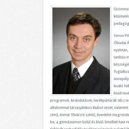
Örömmel 
kitüntet
pedagóg
Simon Pét
Óbudai Á
nyelvtan,
tanítási 
készségév
foglalkoz
ünnepély
kiváló fe
kívüli te
programok, kirándulások, kerékpártúrák stb.) te
alkalommal társasjátékos klubot vezet, valamint 
című, immár fővárosi szintű, évenként megrendez
be, a gimnáziumon belül és kívül. Emellett havi 