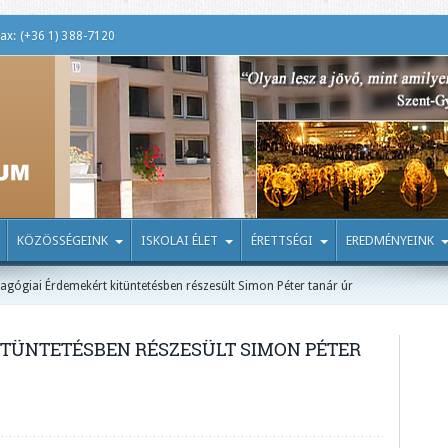
ax: (+36 1) 388-7120
KÖZÖSSÉGEINK
ISKOLAI ÉLET
ÉRETTSÉGI
EREDMÉNYEINK
agógiai Érdemekért kitüntetésben részesült Simon Péter tanár úr
ITÜNTETÉSBEN RÉSZESÜLT SIMON PÉTER