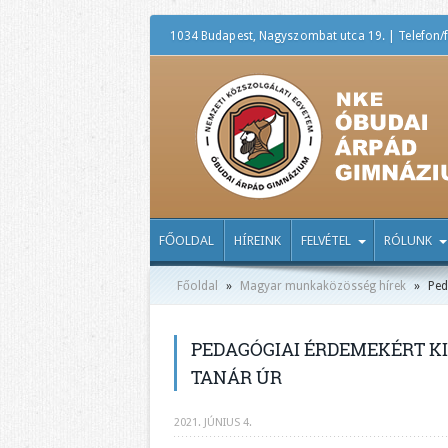
1034 Budapest, Nagyszombat utca 19. | Telefon/f
FŐOLDAL
HÍREINK
FELVÉTEL
RÓLUNK
Főoldal
»
Magyar munkaközösség hírek
»
Ped
PEDAGÓGIAI ÉRDEMEKÉRT K
TANÁR ÚR
2021. JÚNIUS 4.