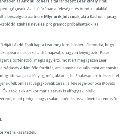
eretében az
Alföldi Róbert
által rendezett
Lear király
című
 pedagógusok. Az első órában a feleséget és bohócot alakító
olt a beszélgető partnere
Mlynarik Julcsi
nak, aki a Radnóti ifjúsági
csolódó színházi nevelési programot próbálhattá
k ki az
ő díját László Zsolt kapta Lear megformálásáért. Elmondta, hogy
Shakespeare-nek ezzel a drámájával, s nagyon lenyűgözte Peter
gart a történetből, mégis úgy érzi, most ért meg igazán Lear
 a Nádasdy Ádám féle fordítás, ami annyira aktuális, mint amennyire
ögötte van, az a lényeg, még akkor is, ha Shakespeare ír ésszel fel
jének felbomlását végigkövetik társai: a felesége-bohóca (Kováts
k azok, akik amikor már a szavak is elfogytak, ölelik,
 szerepe, mind pedig a nagy családi ebéd és összejövetel a rendezői
.
ze Petra
készítették.