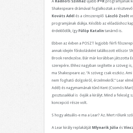
A
Radnóti Színház
újabb
P+R
programjának k
Shakespeare drámával foglalkoztak a résztvevő
Kováts
Adél
és a címszereplő
László Zsolt
v
programjának diákja. Később az előadáshoz kap
érdeklődők, így
Fülöp Katalin
tanárnő is.
Ebben az évben a POSZT legjobb férfi főszerepl
annak idején főiskolásként találkozott először 
Brook rendezése. Bár már korábban játszotta Ed
szerepére. Ehhez nagyban segítette a szöveg is,
ma Shakespeare az. “A szöveg csak eszköz. Ami m
nem fogható dolgokról, érzelmekről.” Lear elmé
Adél) és nagymamának tűnő Kent (Csomós Mari). Ő
gesztusaikkal is óvják a királyt. Mind a feleség
koncepció része volt.
S hogy aktuális-e ma a Lear? Az. Mert rólunk szól
A Lear király replakátját
Mlynarik Júlia
és
Vinc