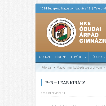
1034 Budapest, Nagyszombat utca 19. | Telefon/f
FŐOLDAL
HÍREINK
FELVÉTEL
RÓLUNK
Főoldal
»
Magyar munkaközösség archívum
»
P+R – LEAR KIRÁLY
2016. DECEMBER 11.