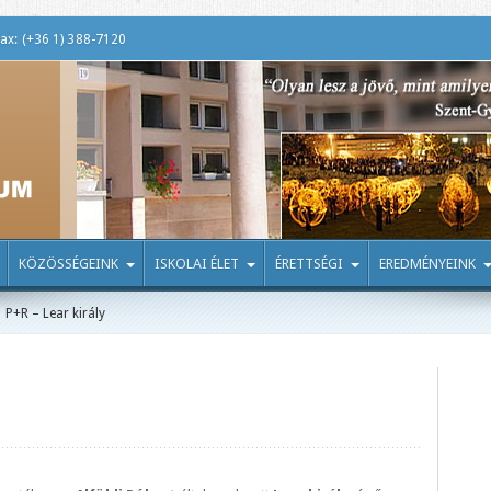
ax: (+36 1) 388-7120
KÖZÖSSÉGEINK
ISKOLAI ÉLET
ÉRETTSÉGI
EREDMÉNYEINK
P+R – Lear király