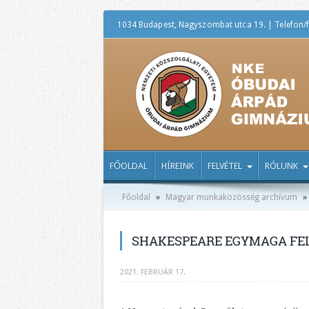
1034 Budapest, Nagyszombat utca 19. | Telefon/f
FŐOLDAL
HÍREINK
FELVÉTEL
RÓLUNK
Főoldal
»
Magyar munkaközösség archívum
»
SHAKESPEARE EGYMAGA FEL
2021. FEBRUÁR 17.