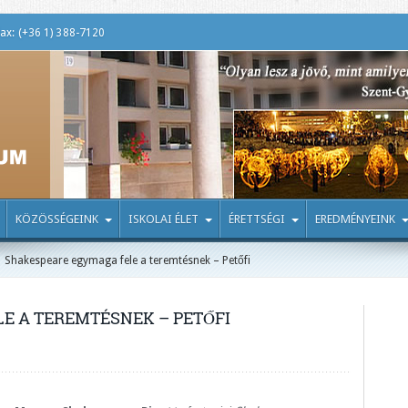
ax: (+36 1) 388-7120
KÖZÖSSÉGEINK
ISKOLAI ÉLET
ÉRETTSÉGI
EREDMÉNYEINK
Shakespeare egymaga fele a teremtésnek – Petőfi
E A TEREMTÉSNEK – PETŐFI