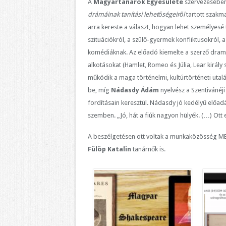
A
Magyartanárok Egyesülete
szervezésébe
drámáinak tanítási
lehetőségeiről
tartott szakma
arra kereste a választ, hogyan lehet személyes
szituációkról, a szülő-gyermek konfliktusokról,
komédiáknak. Az előadó kiemelte a szerző dramat
alkotásokat (Hamlet, Romeo és Júlia, Lear király 
működik a maga történelmi, kultúrtörténeti utalá
be, míg
Nádasdy Ádám
nyelvész a Szentivánéji 
fordításain keresztül. Nádasdy jó kedélyű előadá
szemben. „Jó, hát a fiúk nagyon hülyék. (…) Ott 
A beszélgetésen ott voltak a munkaközösség ME
Fülöp Katalin
tanárnők is.