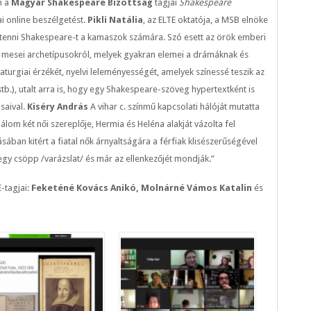
n a
Magyar Shakespeare Bizottság
tagjai
Shakespeare
i online beszélgetést.
Pikli Natália
, az ELTE oktatója, a MSB elnöke
é tenni Shakespeare-t a kamaszok számára. Szó esett az örök emberi
 a mesei archetípusokról, melyek gyakran elemei a drámáknak és
urgiai érzékét, nyelvi leleményességét, amelyek színessé teszik az
stb.), utalt arra is, hogy egy Shakespeare-szöveg hypertextként is
saival.
Kiséry András
A vihar c. színmű kapcsolati hálóját mutatta
álom két női szereplője, Hermia és Heléna alakját vázolta fel
sában kitért a fiatal nők árnyaltságára a férfiak klisészerűségével
egy csöpp /varázslat/ és már az ellenkezőjét mondják.”
-tagjai:
Feketéné Kovács Anikó, Molnárné Vámos Katalin
és