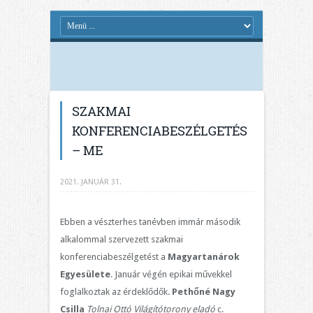
SZAKMAI
KONFERENCIABESZÉLGETÉS
– ME
2021. JANUÁR 31.
Ebben a vészterhes tanévben immár második
alkalommal szervezett szakmai
konferenciabeszélgetést a
Magyartanárok
Egyesülete
. Január végén epikai művekkel
foglalkoztak az érdeklődők.
Pethőné Nagy
Csilla
Tolnai Ottó Világítótorony eladó
c.