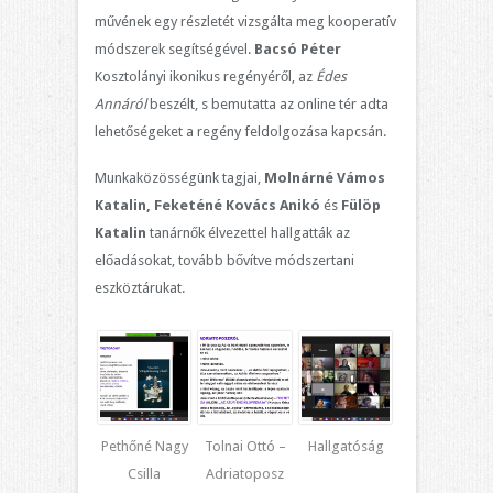
művének egy részletét vizsgálta meg kooperatív
módszerek segítségével.
Bacsó Péter
Kosztolányi ikonikus regényéről, az
Édes
Annáról
beszélt, s bemutatta az online tér adta
lehetőségeket a regény feldolgozása kapcsán.
Munkaközösségünk tagjai,
Molnárné Vámos
Katalin, Feketéné Kovács Anikó
és
Fülöp
Katalin
tanárnők élvezettel hallgatták az
előadásokat, tovább bővítve módszertani
eszköztárukat.
Pethőné Nagy
Tolnai Ottó –
Hallgatóság
Csilla
Adriatoposz