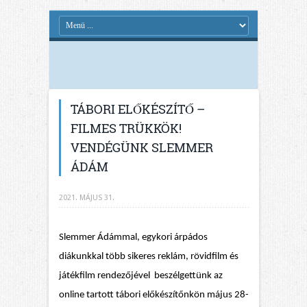
TÁBORI ELŐKÉSZÍTŐ –
FILMES TRÜKKÖK!
VENDÉGÜNK SLEMMER
ÁDÁM
2021. MÁJUS 31.
Slemmer Ádámmal, egykori árpádos
diákunkkal több sikeres reklám, rövidfilm és
játékfilm rendezőjével beszélgettünk az
online tartott tábori előkészítőnkön május 28-