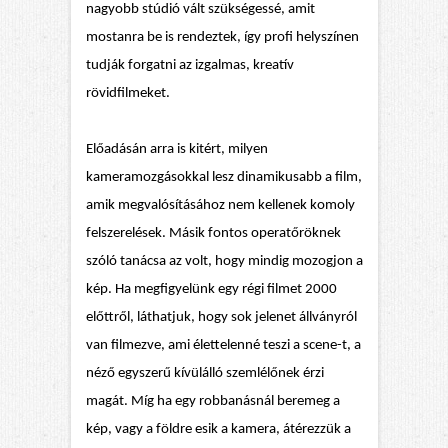
nagyobb stúdió vált szükségessé, amit
mostanra be is rendeztek, így profi helyszínen
tudják forgatni
az izgalmas, kreatív
rövidfilmeket.
Előadásán arra is kitért, milyen
kameramozgásokkal lesz dinamikusabb a film,
amik megvalósításához nem kellenek komoly
felszerelések. Másik fontos operatőröknek
szóló tanácsa az volt, hogy mindig mozogjon a
kép. Ha megfigyelünk egy régi filmet 2000
előttről, láthatjuk, hogy sok jelenet állványról
van filmezve, ami élettelenné teszi a scene-t, a
néző egyszerű kívülálló szemlélőnek érzi
magát. Míg ha egy robbanásnál beremeg a
kép, vagy a földre esik a kamera, átérezzük a