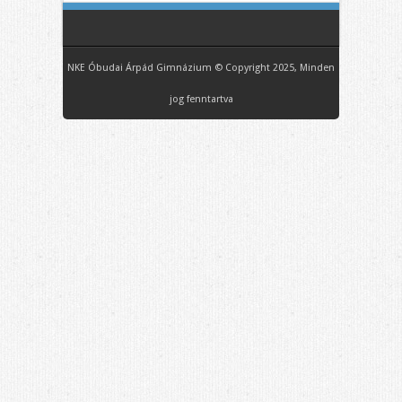
NKE Óbudai Árpád Gimnázium © Copyright 2025, Minden
jog fenntartva