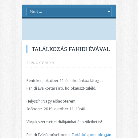
TALÁLKOZÁS FAHIDI ÉVÁVAL
2019. OKTÓBER 9.
Pénteken, október 11-én iskolánkba látogat
Fahidi Éva kortárs író, holokauszt-túlélő.
Helyszín: Nagy előadóterem
Időpont: 2019. október 11. 13:40
Várjuk szeretettel diákjainkat és szüleiket is!
Fahidi Éváról bővebben a
Tudásközpont blogján