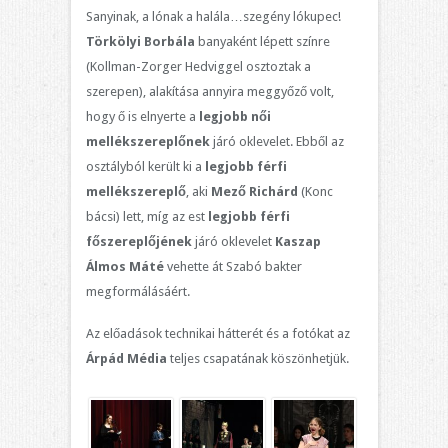
Sanyinak, a lónak a halála…szegény lókupec!
Törkölyi Borbála
banyaként lépett színre
(Kollman-Zorger Hedviggel osztoztak a
szerepen), alakítása annyira meggyőző volt,
hogy ő is elnyerte a
legjobb női
mellékszereplőnek
járó oklevelet. Ebből az
osztályból került ki a
legjobb férfi
mellékszereplő
, aki
Mező Richárd
(Konc
bácsi) lett, míg az est
legjobb férfi
főszereplőjének
járó oklevelet
Kaszap
Álmos Máté
vehette át Szabó bakter
megformálásáért.
Az előadások technikai hátterét és a fotókat az
Árpád Média
teljes csapatának köszönhetjük.