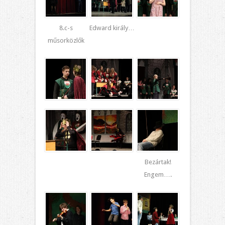
8.c-s
Edward király…
műsorközlők
Bezártak!
Engem….