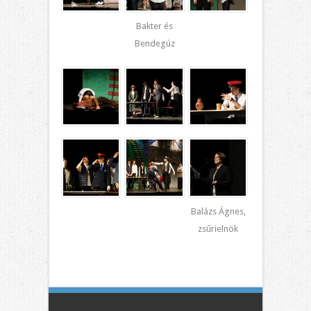
Bakter és
Bendegúz
Balázs Ágnes,
zsűrielnök