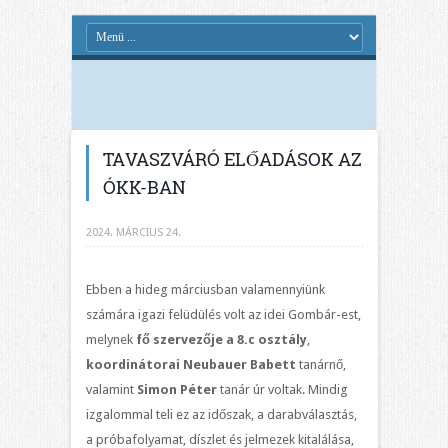
TAVASZVÁRÓ ELŐADÁSOK AZ
ÓKK-BAN
2024. MÁRCIUS 24.
Ebben a hideg márciusban valamennyiünk
számára igazi felüdülés volt az idei Gombár-est,
melynek
fő szervezője a 8.c osztály
,
koordinátorai Neubauer Babett
tanárnő,
valamint
Simon Péter
tanár úr voltak. Mindig
izgalommal teli ez az időszak, a darabválasztás,
a próbafolyamat, díszlet és jelmezek kitalálása,