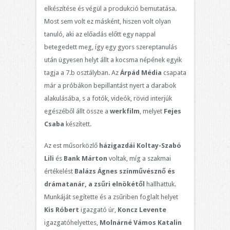
elkészítése és végül a produkció bemutatása.
Most sem volt ez másként, hiszen volt olyan
tanuló, aki az előadás előtt egy nappal
betegedett meg, így egy gyors szereptanulás
után ügyesen helyt állt a kocsma népének egyik
tagja a 7.b osztályban. Az
Árpád Média
csapata
már a próbákon bepillantást nyert a darabok
alakulásába, s a fotók, videók, rövid interjúk
egészéből állt össze a
werkfilm
, melyet
Fejes
Csaba
készített.
Az est műsorközlő
házigazdái Koltay-Szabó
Lili
és
Bank Márton
voltak, míg a szakmai
értékelést
Balázs Ágnes színművésznő és
drámatanár, a zsűri elnökétől
hallhattuk.
Munkáját segítette és a zsűriben foglalt helyet
Kis Róbert
igazgató úr,
Koncz Levente
igazgatóhelyettes,
Molnárné Vámos Katalin