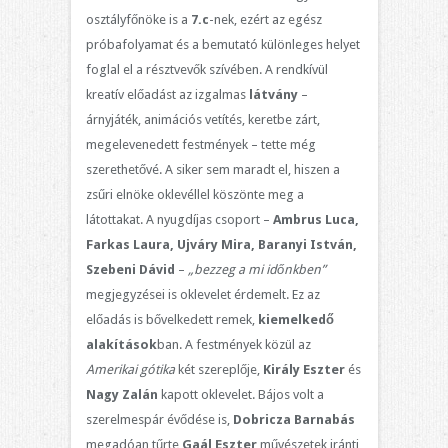
osztályfőnöke is a
7.c
-nek, ezért az egész
próbafolyamat és a bemutató különleges helyet
foglal el a résztvevők szívében. A rendkívül
kreatív előadást az izgalmas
látvány
–
árnyjáték, animációs vetítés, keretbe zárt,
megelevenedett festmények – tette még
szerethetővé. A siker sem maradt el, hiszen a
zsűri elnöke oklevéllel köszönte meg a
látottakat. A nyugdíjas csoport –
Ambrus Luca,
Farkas Laura, Ujváry Mira, Baranyi István,
Szebeni Dávid
–
„bezzeg a
mi időnkben”
megjegyzései is oklevelet érdemelt. Ez az
előadás is bővelkedett remek,
kiemelkedő
alakítások
ban. A festmények közül az
Amerikai gótika
két szereplője,
Király Eszter
és
Nagy Zalán
kapott oklevelet. Bájos volt a
szerelmespár évődése is,
Dobricza Barnabás
megadóan tűrte
Gaál Eszter
művészetek iránti