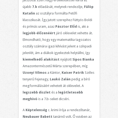
játszotta. Ezért nagy érdeklődéssel várta az
újabb
7.b
előadását, melynek rendezője,
Fülöp
Katalin
az osztályra formálta Petőfi
klasszikusát. Így jutott szerephez Füttyös Boldi
és prímás uram, azaz
Pásztor Előd
is, aki a
legjobb élőzenéért
járó oklevelet vehette át.
Elmondható, hogy egy matematika tagozatos
osztály számára igazi kihívást jelent a színpadi
jelenlét, ám a diákok igyekeztek helytállni, így
kiemelkedő alakítást
nyújtott
Sipos Bianka
Amazontermészetű Márta szerepében, míg
Uzonyi Vilmos
a Kántor,
Kaiser Patrik
Széles
tenyerű Fejenagy,
Laukó Zalán
pedig a bíró
megformálásáért vehetett át oklevelet. A
legszebb díszlet
és a
legötletesebb
meghívó
is a 7.b-seket dicséri.
A
Képtelenség
c. krimi írója a rendezőtanár,
Neubauer Babett
tanárnő volt. Ő egyben az