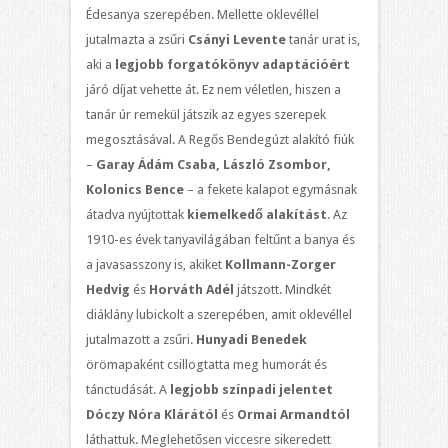
Édesanya szerepében. Mellette oklevéllel
jutalmazta a zsűri
Csányi
Levente
tanár urat is,
aki a
legjobb forgatókönyv adaptációért
járó díjat vehette át. Ez nem véletlen, hiszen a
tanár úr remekül játszik az egyes szerepek
megosztásával. A Regős Bendegúzt alakító fiúk
–
Garay Ádám Csaba, László Zsombor,
Kolonics Bence
– a fekete kalapot egymásnak
átadva nyújtottak
kiemelkedő alakítást
. Az
1910-es évek tanyavilágában feltűnt a banya és
a javasasszony is, akiket
Kollmann-Zorger
Hedvig
és
Horváth Adél
játszott. Mindkét
diáklány lubickolt a szerepében, amit oklevéllel
jutalmazott a zsűri.
Hunyadi Benedek
örömapaként csillogtatta meg humorát és
tánctudását. A
legjobb színpadi jelentet
Dóczy Nóra Klárától
és
Ormai Armandtól
láthattuk. Meglehetősen viccesre sikeredett