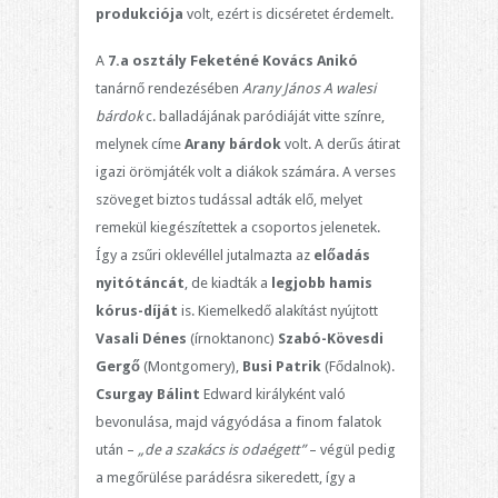
produkciója
volt, ezért is dicséretet érdemelt.
A
7.a osztály Feketéné Kovács Anikó
tanárnő rendezésében
Arany János A walesi
bárdok
c. balladájának paródiáját vitte színre,
melynek címe
Arany bárdok
volt. A derűs átirat
igazi örömjáték volt a diákok számára. A verses
szöveget biztos tudással adták elő, melyet
remekül kiegészítettek a csoportos jelenetek.
Így a zsűri oklevéllel jutalmazta az
előadás
nyitótáncát
, de kiadták a
legjobb hamis
kórus-díját
is. Kiemelkedő alakítást nyújtott
Vasali Dénes
(írnoktanonc)
Szabó-Kövesdi
Gergő
(Montgomery),
Busi Patrik
(Fődalnok).
Csurgay Bálint
Edward királyként való
bevonulása, majd vágyódása a finom falatok
után –
„de a szakács is
odaégett”
– végül pedig
a megőrülése parádésra sikeredett, így a