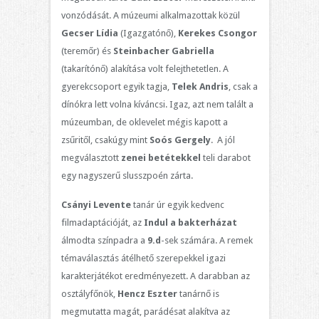
vonzódását. A múzeumi alkalmazottak közül
Gecser Lídia
(Igazgatónő),
Kerekes Csongor
(teremőr) és
Steinbacher Gabriella
(takarítónő) alakítása volt felejthetetlen. A
gyerekcsoport egyik tagja,
Telek
Andris
, csak a
dínókra lett volna kíváncsi. Igaz, azt nem talált a
múzeumban, de oklevelet mégis kapott a
zsűritől, csakúgy mint
Soós
Gergely
. A jól
megválasztott
zenei betétekkel
teli darabot
egy nagyszerű slusszpoén zárta.
Csányi Levente
tanár úr egyik kedvenc
filmadaptációját, az
Indul a bakterházat
álmodta színpadra a
9.d
-sek számára. A remek
témaválasztás átélhető szerepekkel igazi
karakterjátékot eredményezett. A darabban az
osztályfőnök,
Hencz Eszter
tanárnő is
megmutatta magát, parádésat alakítva az