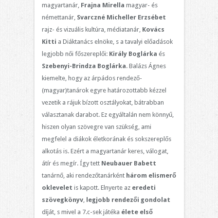
magyartanár,
Frajna Mirella
magyar- és
némettanár,
Svarczné Micheller Erzsébet
rajz- és vizuális kultúra, médiatanár,
Kovács
Kitti
a Diáktanács elnöke, s a tavalyi előadások
legjobb női főszereplői:
Király Boglárka
és
Szebenyi-Brindza Boglárka
. Balázs Ágnes
kiemelte, hogy az árpádos rendező-
(magyar)tanárok egyre határozottabb kézzel
vezetik a rájuk bízott osztályokat, bátrabban
választanak darabot. Ez egyáltalán nem könnyű,
hiszen olyan szövegre van szükség, ami
megfelel a diákok életkorának és sokszereplős
alkotás is. Ezért a magyartanár keres, válogat,
átír és megír. Így tett
Neubauer Babett
tanárnő, aki rendezőtanárként
három elismerő
oklevelet
is kapott. Elnyerte az
eredeti
szövegkönyv
,
legjobb rendezői gondolat
díját, s mivel a 7.c-sek játéka
élete első