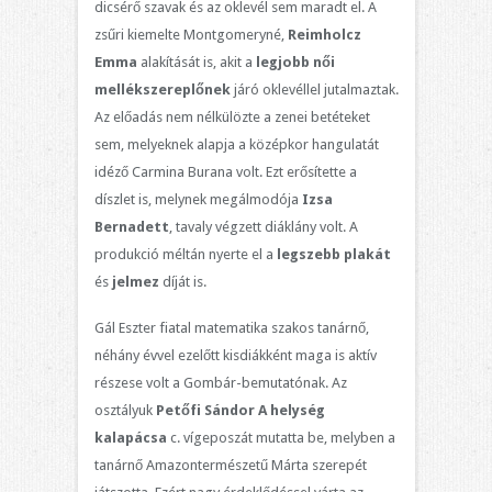
dicsérő szavak és az oklevél sem maradt el. A
zsűri kiemelte Montgomeryné,
Reimholcz
Emma
alakítását is, akit a
legjobb női
mellékszereplőnek
járó oklevéllel jutalmaztak.
Az előadás nem nélkülözte a zenei betéteket
sem, melyeknek alapja a középkor hangulatát
idéző Carmina Burana volt. Ezt erősítette a
díszlet is, melynek megálmodója
Izsa
Bernadett
, tavaly végzett diáklány volt. A
produkció méltán nyerte el a
legszebb plakát
és
jelmez
díját is.
Gál Eszter fiatal matematika szakos tanárnő,
néhány évvel ezelőtt kisdiákként maga is aktív
részese volt a Gombár-bemutatónak. Az
osztályuk
Petőfi Sándor A helység
kalapácsa
c. vígeposzát mutatta be, melyben a
tanárnő Amazontermészetű Márta szerepét