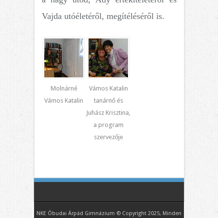
Vajda utóéletéről, megítéléséről is.
Molnárné
Vámos Katalin
Vámos Katalin
tanárnő és
Juhász Krisztina,
a program
szervezője
NKE Óbudai Árpád Gimnázium © Copyright 2025, Minden