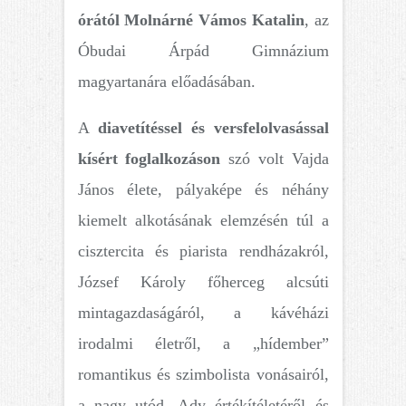
órától Molnárné Vámos Katalin
, az
Óbudai Árpád Gimnázium
magyartanára előadásában.
A
diavetítéssel és versfelolvasással
kísért foglalkozáson
szó volt Vajda
János élete, pályaképe és néhány
kiemelt alkotásának elemzésén túl a
cisztercita és piarista rendházakról,
József Károly főherceg alcsúti
mintagazdaságáról, a kávéházi
irodalmi életről, a „hídember”
romantikus és szimbolista vonásairól,
a nagy utód, Ady értékítéletéről és