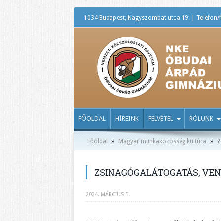
1034 Budapest, Nagyszombat utca 19. | Telefon/f
FŐOLDAL
HÍREINK
FELVÉTEL
RÓLUNK
Főoldal
»
Magyar munkaközösség kultúra
»
Z
ZSINAGÓGALÁTOGATÁS, VEN
2024. MÁRCIUS 5.