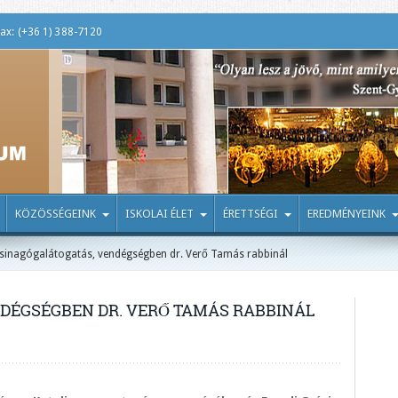
ax: (+36 1) 388-7120
KÖZÖSSÉGEINK
ISKOLAI ÉLET
ÉRETTSÉGI
EREDMÉNYEINK
sinagógalátogatás, vendégségben dr. Verő Tamás rabbinál
DÉGSÉGBEN DR. VERŐ TAMÁS RABBINÁL