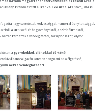
Vámos Katalin magyartanár szervezésében és Ecsedi Grácia
anulmányi kirándulást tett a
Frankel Leó utcai
(49. szám)
, ma is
fogadta nagy szeretettel, kedvességgel, humorral és nyitottsággal.
részeiről, a kultuszról és hagyományokról, a szimbólumokról,
k bátran kérdeztek a vendéglátótól, sok újdonságot, olykor
ektetett
a gyerekekkel, diákokkal történő
rendkívüli tanóra igazán kötetlen hangulatú beszélgetéssé,
yunk neki a vendéglátásért
.