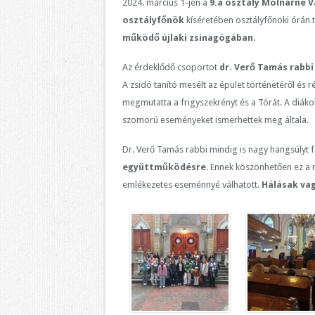
2024. március 1-jén a
9.a osztály Molnárné 
osztályfőnök
kíséretében osztályfőnöki órán t
működő újlaki zsinagógában
.
Az érdeklődő csoportot
dr. Verő Tamás rabbi
A zsidó tanító mesélt az épület történetéről és 
megmutatta a frigyszekrényt és a Tórát. A diáko
szomorú eseményeket ismerhettek meg általa.
Dr. Verő Tamás rabbi mindig is nagy hangsúlyt f
együttműködésre
. Ennek köszönhetően ez a 
emlékezetes eseménnyé válhatott.
Hálásak vag