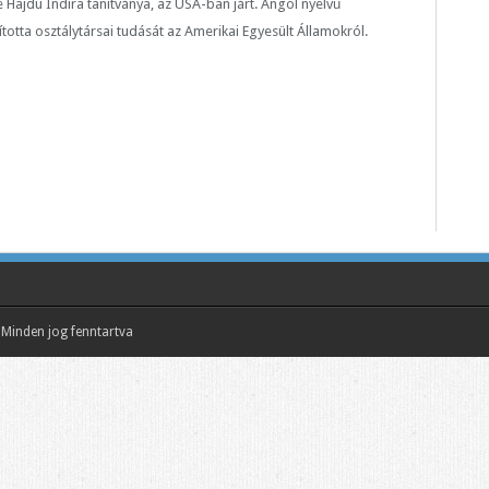
né Hajdú Indira tanítványa, az USA-ban járt. Angol nyelvű
totta osztálytársai tudását az Amerikai Egyesült Államokról.
Minden jog fenntartva