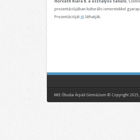
Horváth Kiara 8. a osztályos tanuló
, Széll
prezentációjában kulturális ismeretekkel gyarapí
Prezentációját
itt
láthatják.
NKE Óbudai Árpád Gimnázium © Copyright 2025, 