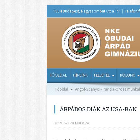
1034 Budapest, Nagyszombat utca 19. | Telefon/f
FŐOLDAL
HÍREINK
FELVÉTEL
RÓLUNK
Főoldal
»
Angol-Spanyol-Francia-Orosz munka
ÁRPÁDOS DIÁK AZ USA-BAN
2019. SZEPTEMBER 24.