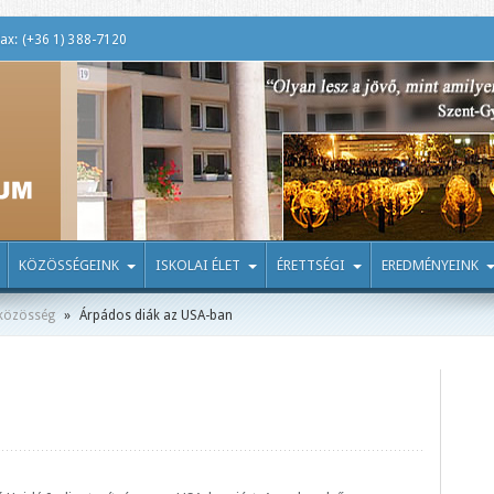
ax: (+36 1) 388-7120
KÖZÖSSÉGEINK
ISKOLAI ÉLET
ÉRETTSÉGI
EREDMÉNYEINK
közösség
»
Árpádos diák az USA-ban