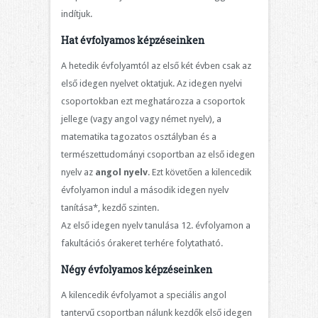
indítjuk.
Hat évfolyamos képzéseinken
A hetedik évfolyamtól az első két évben csak az
első idegen nyelvet oktatjuk. Az idegen nyelvi
csoportokban ezt meghatározza a csoportok
jellege (vagy angol vagy német nyelv), a
matematika tagozatos osztályban és a
természettudományi csoportban az első idegen
nyelv az
angol nyelv
. Ezt követően a kilencedik
évfolyamon indul a második idegen nyelv
tanítása*, kezdő szinten.
Az első idegen nyelv tanulása 12. évfolyamon a
fakultációs órakeret terhére folytatható.
Négy évfolyamos
képzéseinken
A kilencedik évfolyamot a speciális angol
tantervű csoportban nálunk kezdők első idegen