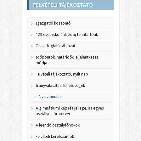
FELVÉTELI TÁJÉKOZTATÓ
Igazgatói köszöntő
123 éves iskolánk és új fenntartónk
Összefoglaló táblázat
Időpontok, határidők, a jelentkezés
módja
Felvételi tájékoztató, nyílt nap
Irányválasztási lehetőségek
Nyelvtanulás
A gimnáziumi képzés jellege, az egyes
osztályok óratervei
A leendő osztályfőnökök
Felvételi keretszámok