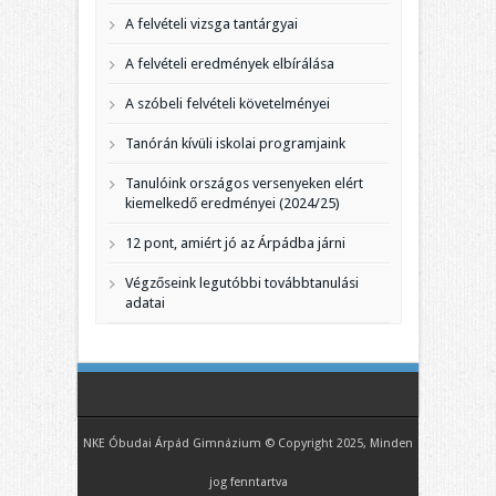
A felvételi vizsga tantárgyai
A felvételi eredmények elbírálása
A szóbeli felvételi követelményei
Tanórán kívüli iskolai programjaink
Tanulóink országos versenyeken elért
kiemelkedő eredményei (2024/25)
12 pont, amiért jó az Árpádba járni
Végzőseink legutóbbi továbbtanulási
adatai
NKE Óbudai Árpád Gimnázium © Copyright 2025, Minden
jog fenntartva