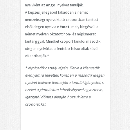
nyelvként az
angol
nyelvet tanulják.
A képzés jellegéből fakadóan a német
nemzetiségi nyelvoktató csoportban tanított
első idegen nyelv a
német
, mely kiegészül a
német nyelven oktatott hon- és népismeret
tantárggyal. Mindkét csoport tanulói második
idegen nyelvüket a fentebb felsoroltak közül
választhatják.*
* Nyolcadik osztály végén, illetve a kilencedik
évfolyamra felvettek körében a második idegen
nyelvet tekintve felmérjük a tanulói igényeket, s
ezeket a gimnázium lehetőségeivel egyeztetve,
igazgatói döntés alapján hozzuk létre a
csoportokat.