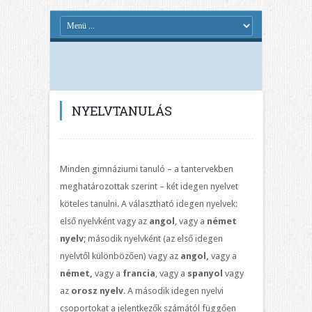
NYELVTANULÁS
Minden gimnáziumi tanuló – a tantervekben
meghatározottak szerint – két idegen nyelvet
köteles tanulni. A választható idegen nyelvek:
első nyelvként vagy az
angol
, vagy a
német
nyelv
; második nyelvként (az első idegen
nyelvtől különbözően) vagy az
angol,
vagy a
német,
vagy a
francia
, vagy a
spanyol
vagy
az
orosz nyelv
. A második idegen nyelvi
csoportokat a jelentkezők számától függően