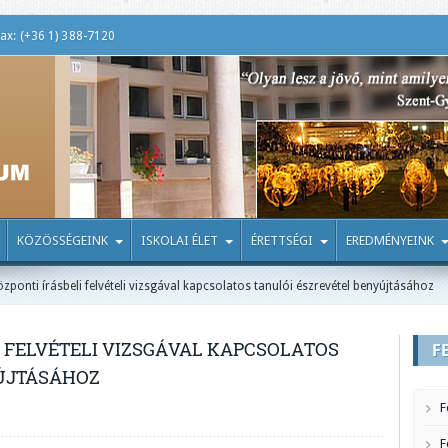
ax: (+36 1) 388-7120
KÖZÖSSÉGEINK
ISKOLAI ÉLET
ÉRETTSÉGI
EREDMÉNYEINK
zponti írásbeli felvételi vizsgával kapcsolatos tanulói észrevétel benyújtásához
I FELVÉTELI VIZSGÁVAL KAPCSOLATOS
F
ÚJTÁSÁHOZ
F
F