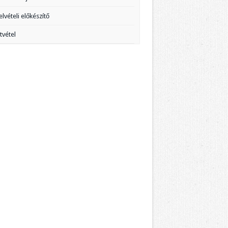
elvételi előkészítő
tvétel