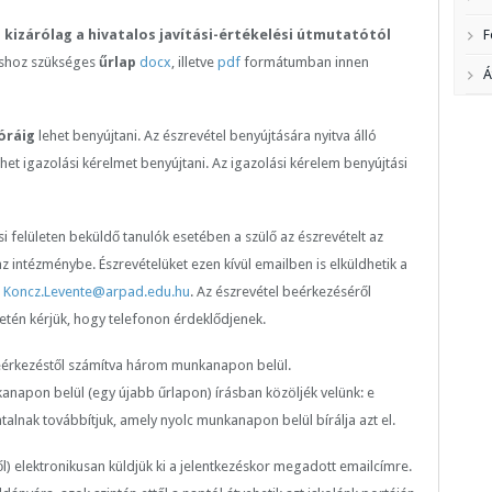
l
kizárólag a hivatalos javítási-értékelési útmutatótól
F
áshoz szükséges
űrlap
docx
, illetve
pdf
formátumban innen
Á
óráig
lehet benyújtani. Az észrevétel benyújtására nyitva álló
et igazolási kérelmet benyújtani. Az igazolási kérelem benyújtási
ési felületen beküldő tanulók esetében a szülő az észrevételt az
 az intézménybe. Észrevételüket ezen kívül emailben is elküldhetik a
:
Koncz.Levente@arpad.edu.hu
. Az észrevétel beérkezéséről
etén kérjük, hogy telefonon érdeklődjenek.
eérkezéstől számítva három munkanapon belül.
anapon belül (egy újabb űrlapon) írásban közöljék velünk: e
alnak továbbítjuk, amely nyolc munkanapon belül bírálja azt el.
l) elektronikusan küldjük ki a jelentkezéskor megadott emailcímre.