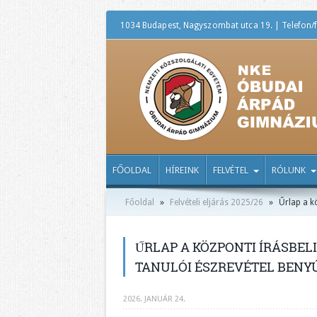
1034 Budapest, Nagyszombat utca 19. | Telefon/f
FŐOLDAL
HÍREINK
FELVÉTEL
RÓLUNK
Főoldal
»
Felvételi eljárás 2025/26
»
Űrlap a kö
ŰRLAP A KÖZPONTI ÍRÁSBEL
TANULÓI ÉSZREVÉTEL BENY
2026. JANUÁR 24.