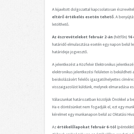
A kijavított dolgozattal kapcsolatosan észrevéte
eltérő értékelés esetén tehető
. A benyújt
letölthető.
Az észrevételeket
február 2-án
(hétfőn)
16 
határidő elmulasztása esetén egy napon belül leh
határideje jogvesztő.
A jelentkezést a Közfelvir Elektronikus jelentkez
elektronikus jelentkezési felületen is beküldheti
beiskolázásért felelős igazgatóhelyettes címére
visszaigazolást küldünk, melynek elmaradása es
Válaszunkat határozatban közöljük Önökkel a b
Ha e döntésünket nem fogadják el, ezt egy munk
kérelmet egy munkanapon belül az Oktatási Hivat
Az
értékelőlapokat
február 6-tól
(péntekktő